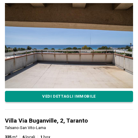
VEDI DETTAGLI IMMOBILE
Villa Via Buganville, 2, Taranto
Talsano-San Vito-Lama
335
m²
6
locali
1
box