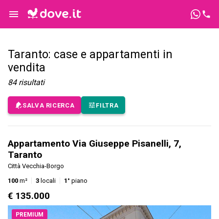
Taranto: case e appartamenti in
vendita
84
risultati
SALVA RICERCA
FILTRA
Appartamento Via Giuseppe Pisanelli, 7,
Taranto
Città Vecchia-Borgo
100
m²
3
locali
1°
piano
€ 135.000
PREMIUM