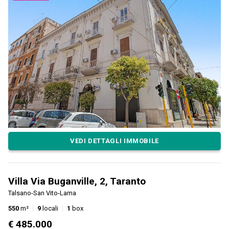
VEDI DETTAGLI IMMOBILE
Villa Via Buganville, 2, Taranto
Talsano-San Vito-Lama
550
m²
9
locali
1
box
€ 485.000