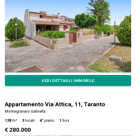
VEDI DETTAGLI IMMOBILE
Appartamento Via Attica, 11, Taranto
Montegranaro-Salinella
128
m²
3
locali
4°
piano
1
box
€ 280.000