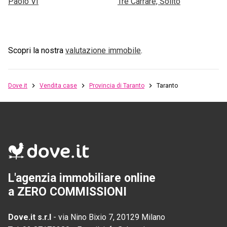
Paolo VI
Tre Carrare, Solito
Scopri la nostra
valutazione immobile
.
Dove.it
Vendita case
Provincia di Taranto
Taranto
L'agenzia immobiliare online
a ZERO COMMISSIONI
Dove.it s.r.l
-
via Nino Bixio 7, 20129 Milano