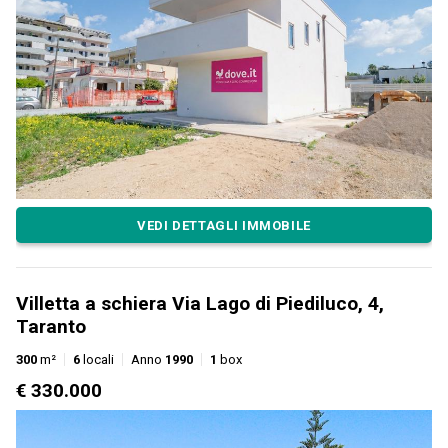
VEDI DETTAGLI IMMOBILE
Villetta a schiera Via Lago di Piediluco, 4,
Taranto
300
m²
6
locali
Anno
1990
1
box
€ 330.000