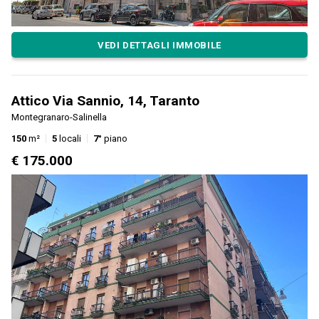
VEDI DETTAGLI IMMOBILE
Attico Via Sannio, 14, Taranto
Montegranaro-Salinella
150
m²
5
locali
7°
piano
€ 175.000