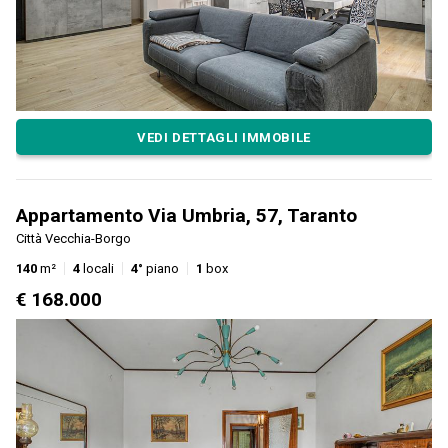
VEDI DETTAGLI IMMOBILE
Appartamento Via Umbria, 57, Taranto
Città Vecchia-Borgo
140
m²
4
locali
4°
piano
1
box
€ 168.000