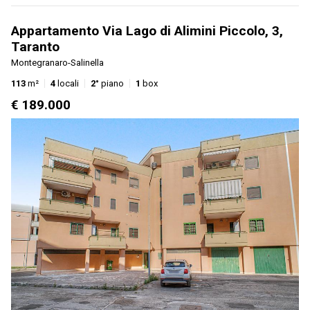
Appartamento Via Lago di Alimini Piccolo, 3,
Taranto
Montegranaro-Salinella
113
m²
4
locali
2°
piano
1
box
€ 189.000