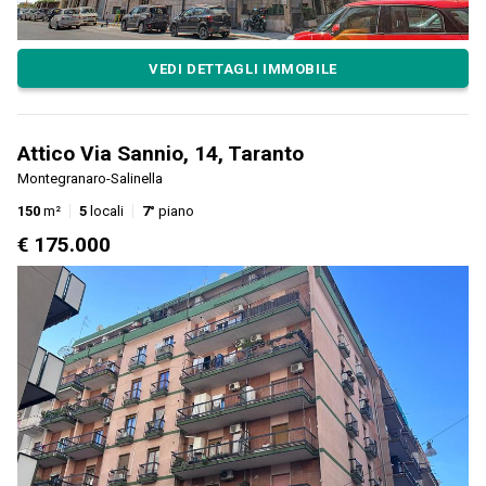
VEDI DETTAGLI IMMOBILE
Attico Via Sannio, 14, Taranto
Montegranaro-Salinella
150
m²
5
locali
7°
piano
€ 175.000