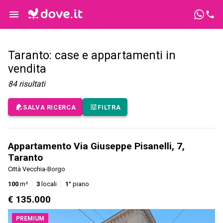
Taranto: case e appartamenti in
vendita
84
risultati
SALVA RICERCA
FILTRA
Appartamento Via Giuseppe Pisanelli, 7,
Taranto
Città Vecchia-Borgo
100
m²
3
locali
1°
piano
€ 135.000
PREMIUM