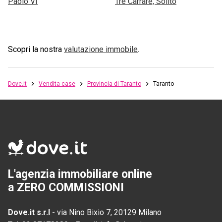
Paolo VI
Tre Carrare, Solito
Scopri la nostra
valutazione immobile
.
Dove.it
Vendita case
Provincia di Taranto
Taranto
L'agenzia immobiliare online
a ZERO COMMISSIONI
Dove.it s.r.l
-
via Nino Bixio 7, 20129 Milano