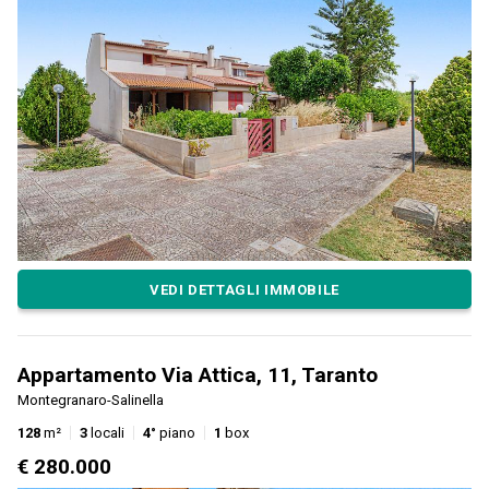
VEDI DETTAGLI IMMOBILE
Appartamento Via Attica, 11, Taranto
Montegranaro-Salinella
128
m²
3
locali
4°
piano
1
box
€ 280.000