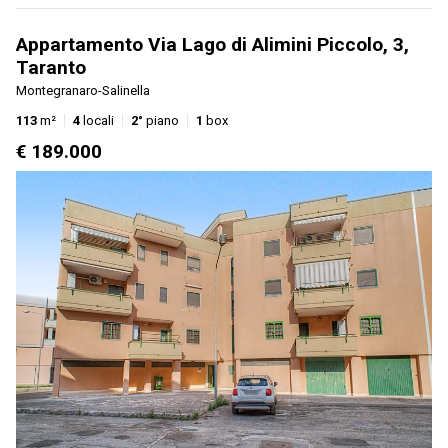
Appartamento Via Lago di Alimini Piccolo, 3,
Taranto
Montegranaro-Salinella
113
m²
4
locali
2°
piano
1
box
€ 189.000