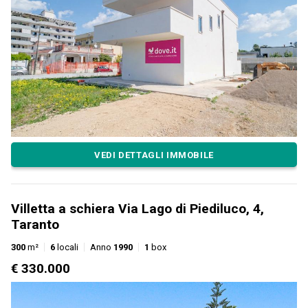
VEDI DETTAGLI IMMOBILE
Villetta a schiera Via Lago di Piediluco, 4,
Taranto
300
m²
6
locali
Anno
1990
1
box
€ 330.000