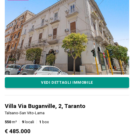
VEDI DETTAGLI IMMOBILE
Villa Via Buganville, 2, Taranto
Talsano-San Vito-Lama
550
m²
9
locali
1
box
€ 485.000