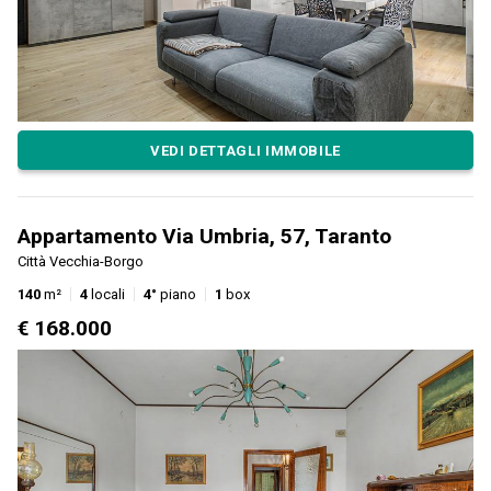
VEDI DETTAGLI IMMOBILE
Appartamento Via Umbria, 57, Taranto
Città Vecchia-Borgo
140
m²
4
locali
4°
piano
1
box
€ 168.000