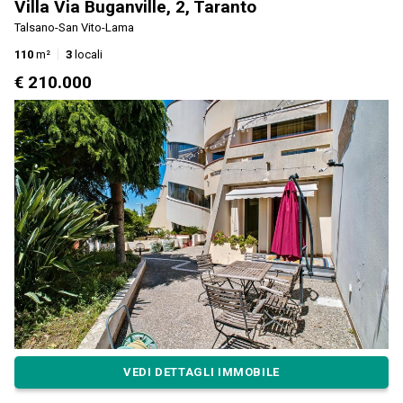
Villa Via Buganville, 2, Taranto
Talsano-San Vito-Lama
110
m²
3
locali
€ 210.000
VEDI DETTAGLI IMMOBILE