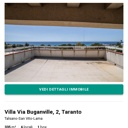
VEDI DETTAGLI IMMOBILE
Villa Via Buganville, 2, Taranto
Talsano-San Vito-Lama
335
m²
6
locali
1
box