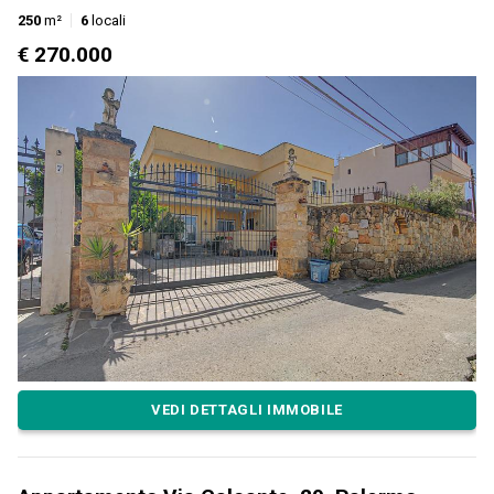
250
m²
6
locali
€ 270.000
VEDI DETTAGLI IMMOBILE