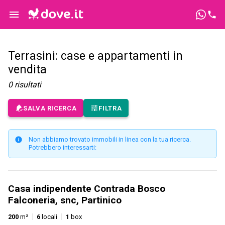
Terrasini: case e appartamenti in
vendita
0
risultati
SALVA RICERCA
FILTRA
Non abbiamo trovato immobili in linea con la tua ricerca.
Potrebbero interessarti:
Casa indipendente Contrada Bosco
Falconeria, snc, Partinico
200
m²
6
locali
1
box