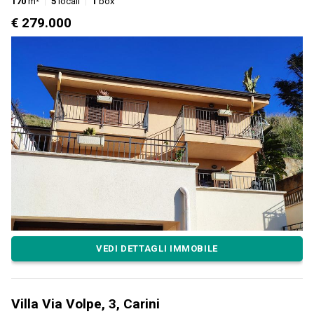
170
m²
5
locali
1
box
€ 279.000
VEDI DETTAGLI IMMOBILE
Villa Via Volpe, 3, Carini