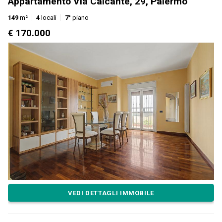
Appartamento Via Calcante, 29, Palermo
149
m²
4
locali
7°
piano
€ 170.000
VEDI DETTAGLI IMMOBILE