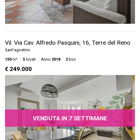
Vil. Via Cav. Alfredo Pasquini, 16, Terre del Reno
Sant'agostino
150
m²
5
locali
Anno
2018
2
box
€ 249.000
VENDUTA IN 7 SETTIMANE