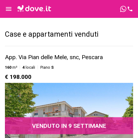
Case e appartamenti venduti
App. Via Pian delle Mele, snc, Pescara
160
m²
4
locali
Piano
S
€ 198.000
VENDUTO IN 9 SETTIMANE