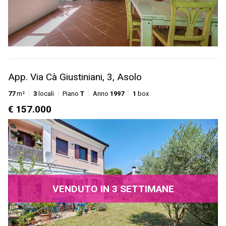
App. Via Cà Giustiniani, 3, Asolo
77
m²
3
locali
Piano
T
Anno
1997
1
box
€ 157.000
VENDUTO IN 3 SETTIMANE