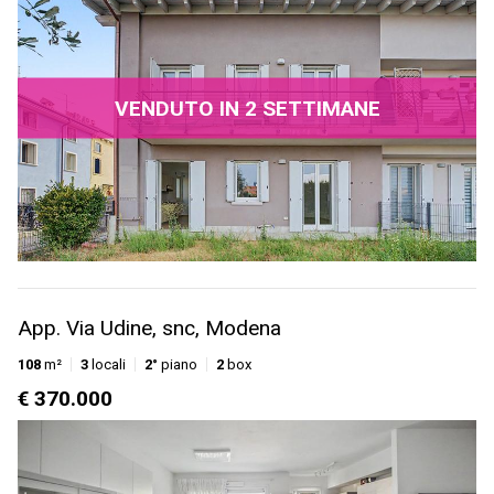
VENDUTO IN 2 SETTIMANE
App. Via Udine, snc, Modena
108
m²
3
locali
2°
piano
2
box
€ 370.000