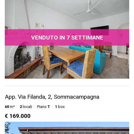
VENDUTO IN 7 SETTIMANE
App. Via Filanda, 2, Sommacampagna
60
m²
2
locali
Piano
T
1
box
€ 169.000