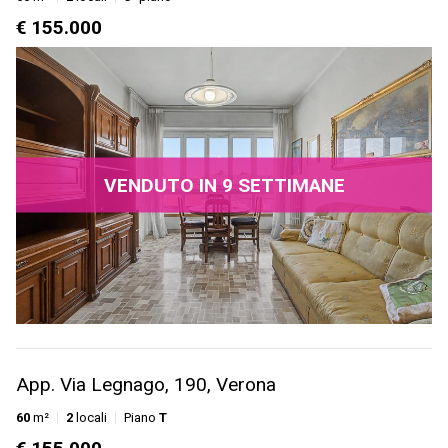
€ 155.000
VENDUTO IN 9 SETTIMANE
App. Via Legnago, 190, Verona
60
m²
2
locali
Piano
T