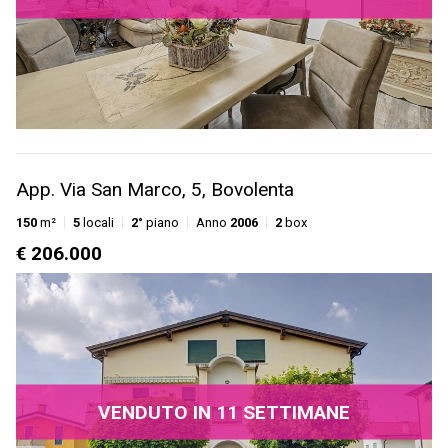
App. Via San Marco, 5, Bovolenta
150
m²
5
locali
2°
piano
Anno
2006
2
box
€ 206.000
VENDUTO IN 11 SETTIMANE