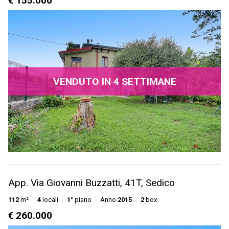
€ 155.000
VENDUTO IN 4 SETTIMANE
App. Via Giovanni Buzzatti, 41T, Sedico
112
m²
4
locali
1°
piano
Anno
2015
2
box
€ 260.000