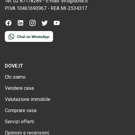
Tel:
02 87178289
-
E-mail:
info@dove.it
P.IVA
10461690967
-
REA
MI-2534317
DOVE.IT
Chi siamo
Vendere casa
Valutazione immobile
Comprare casa
Servizi offerti
Opinioni e recensioni