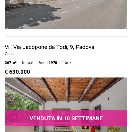
Vil. Via Jacopone da Todi, 9, Padova
Guizza
267
m²
6
locali
Anno
1970
1
box
€ 630.000
VENDUTA IN 10 SETTIMANE