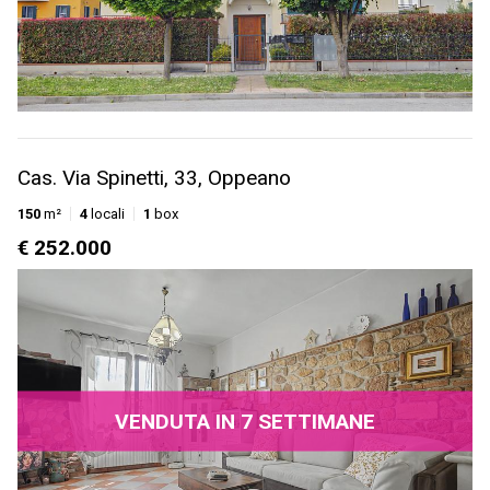
Cas. Via Spinetti, 33, Oppeano
150
m²
4
locali
1
box
€ 252.000
VENDUTA IN 7 SETTIMANE