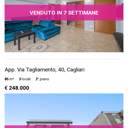
VENDUTO IN 7 SETTIMANE
App. Via Tagliamento, 40, Cagliari
85
m²
3
locali
2°
piano
€ 248.000