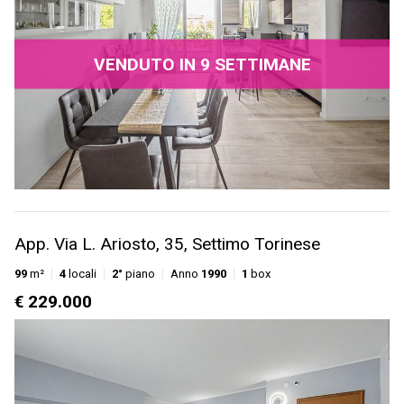
VENDUTO IN 9 SETTIMANE
App. Via L. Ariosto, 35, Settimo Torinese
99
m²
4
locali
2°
piano
Anno
1990
1
box
€ 229.000