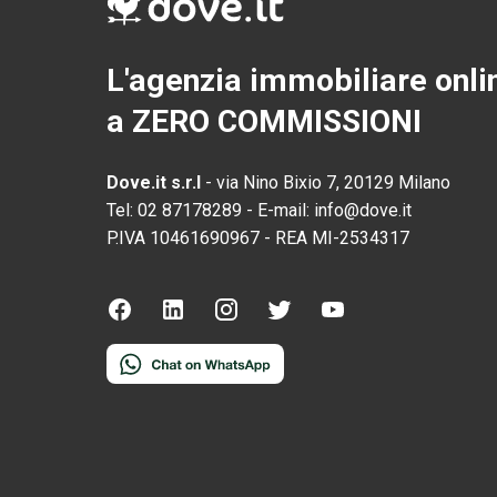
L'agenzia immobiliare onli
a ZERO COMMISSIONI
Dove.it s.r.l
-
via Nino Bixio 7, 20129 Milano
Tel:
02 87178289
-
E-mail:
info@dove.it
P.IVA
10461690967
-
REA
MI-2534317