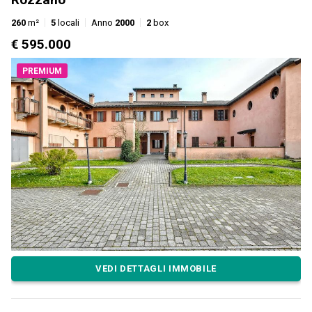
260
m²
5
locali
Anno
2000
2
box
€ 595.000
PREMIUM
VEDI DETTAGLI IMMOBILE