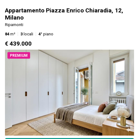
Appartamento Piazza Enrico Chiaradia, 12,
Milano
Ripamonti
84
m²
3
locali
4°
piano
€ 439.000
PREMIUM