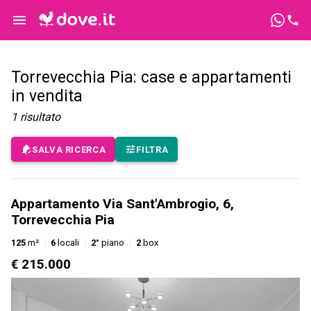
Torrevecchia Pia: case e appartamenti
in vendita
1
risultato
SALVA RICERCA
FILTRA
Appartamento Via Sant'Ambrogio, 6,
Torrevecchia Pia
125
m²
6
locali
2°
piano
2
box
€ 215.000