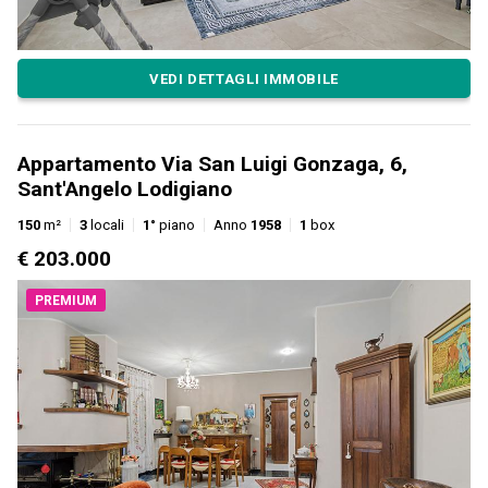
VEDI DETTAGLI IMMOBILE
Appartamento Via San Luigi Gonzaga, 6,
Sant'Angelo Lodigiano
150
m²
3
locali
1°
piano
Anno
1958
1
box
€ 203.000
PREMIUM