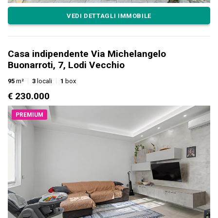
VEDI DETTAGLI IMMOBILE
Casa indipendente Via Michelangelo
Buonarroti, 7, Lodi Vecchio
95
m²
3
locali
1
box
€ 230.000
PREMIUM