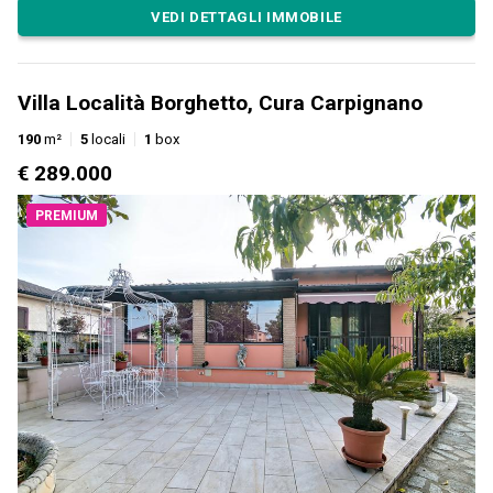
VEDI DETTAGLI IMMOBILE
Villa Località Borghetto, Cura Carpignano
190
m²
5
locali
1
box
€ 289.000
PREMIUM