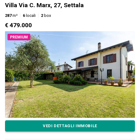
Villa Via C. Marx, 27, Settala
287
m²
6
locali
2
box
€ 479.000
PREMIUM
VEDI DETTAGLI IMMOBILE