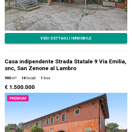
VEDI DETTAGLI IMMOBILE
Casa indipendente Strada Statale 9 Via Emilia,
snc, San Zenone al Lambro
900
m²
14
locali
1
box
€ 1.500.000
PREMIUM