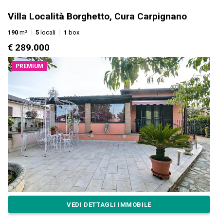
Villa Località Borghetto, Cura Carpignano
190
m²
5
locali
1
box
€ 289.000
PREMIUM
VEDI DETTAGLI IMMOBILE