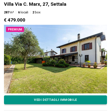
Villa Via C. Marx, 27, Settala
287
m²
6
locali
2
box
€ 479.000
PREMIUM
VEDI DETTAGLI IMMOBILE