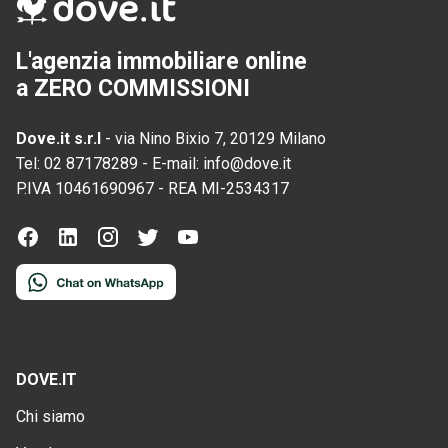
L'agenzia immobiliare online
a ZERO COMMISSIONI
Dove.it s.r.l
-
via Nino Bixio 7, 20129 Milano
Tel:
02 87178289
-
E-mail:
info@dove.it
P.IVA
10461690967
-
REA
MI-2534317
DOVE.IT
Chi siamo