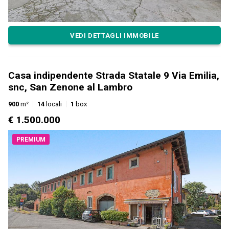
VEDI DETTAGLI IMMOBILE
Casa indipendente Strada Statale 9 Via Emilia,
snc, San Zenone al Lambro
900
m²
14
locali
1
box
€ 1.500.000
PREMIUM