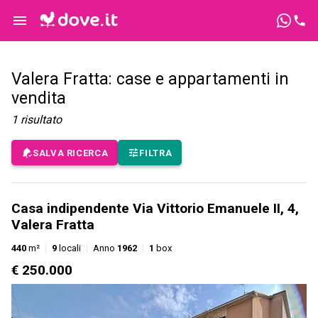
Valera Fratta: case e appartamenti in
vendita
1
risultato
SALVA RICERCA
FILTRA
Casa indipendente Via Vittorio Emanuele II, 4,
Valera Fratta
440
m²
9
locali
Anno
1962
1
box
€ 250.000