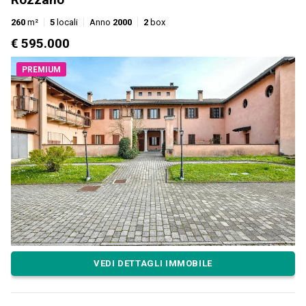
260
m²
5
locali
Anno
2000
2
box
€ 595.000
PREMIUM
VEDI DETTAGLI IMMOBILE