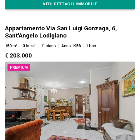
VEDI DETTAGLI IMMOBILE
Appartamento Via San Luigi Gonzaga, 6,
Sant'Angelo Lodigiano
150
m²
3
locali
1°
piano
Anno
1958
1
box
€ 203.000
PREMIUM