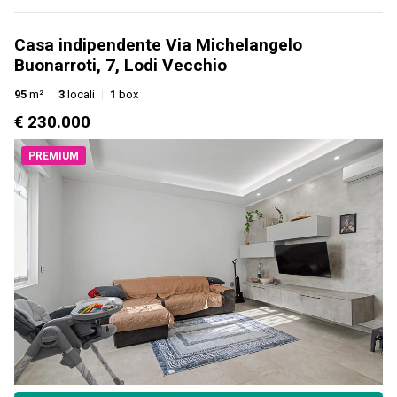
Casa indipendente Via Michelangelo
Buonarroti, 7, Lodi Vecchio
95
m²
3
locali
1
box
€ 230.000
PREMIUM