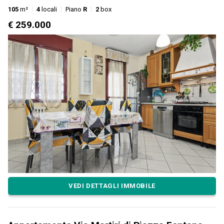
105
m²
4
locali
Piano
R
2
box
€ 259.000
VEDI DETTAGLI IMMOBILE