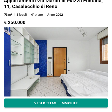
Appartamento Via Martiri di Piazza Fontana,
11, Casalecchio di Reno
73
m²
3
locali
4°
piano
Anno
2002
€ 250.000
VEDI DETTAGLI IMMOBILE