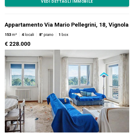
VEDI DETTAGLI IMMOBILE
Appartamento Via Mario Pellegrini, 18, Vignola
153
m²
4
locali
8°
piano
1
box
€ 228.000