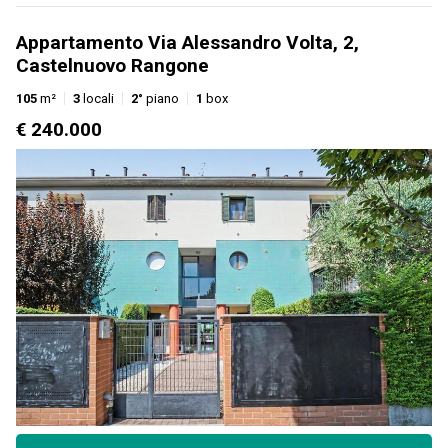
Appartamento Via Alessandro Volta, 2,
Castelnuovo Rangone
105
m²
3
locali
2°
piano
1
box
€ 240.000