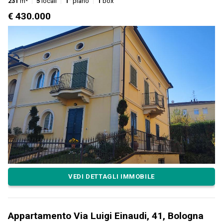
231
m²
5
locali
1°
piano
1
box
€ 430.000
VEDI DETTAGLI IMMOBILE
Appartamento Via Luigi Einaudi, 41, Bologna