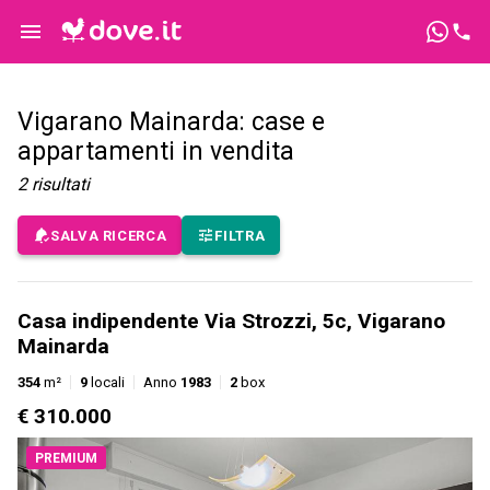
Vigarano Mainarda: case e
appartamenti in vendita
2
risultati
SALVA RICERCA
FILTRA
Casa indipendente Via Strozzi, 5c, Vigarano
Mainarda
354
m²
9
locali
Anno
1983
2
box
€ 310.000
PREMIUM