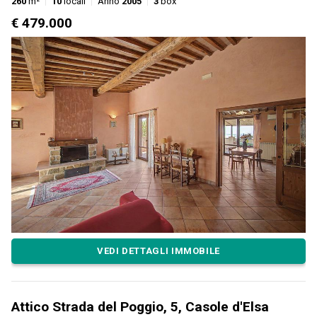
260
m²
10
locali
Anno
2005
3
box
€ 479.000
VEDI DETTAGLI IMMOBILE
Attico Strada del Poggio, 5, Casole d'Elsa