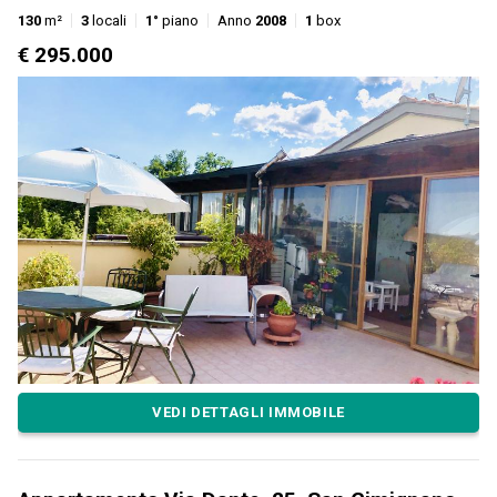
130
m²
3
locali
1°
piano
Anno
2008
1
box
€ 295.000
VEDI DETTAGLI IMMOBILE