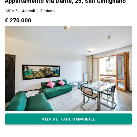
Appartamento Via Dante, 25, San Gimignano
130
m²
4
locali
2°
piano
€ 270.000
VEDI DETTAGLI IMMOBILE