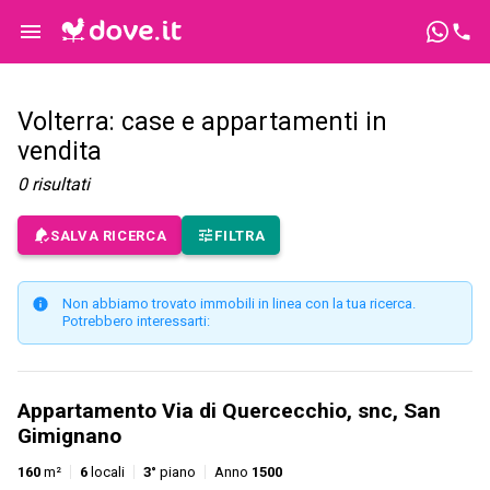
Volterra: case e appartamenti in
vendita
0
risultati
SALVA RICERCA
FILTRA
Non abbiamo trovato immobili in linea con la tua ricerca.
Potrebbero interessarti:
Appartamento Via di Quercecchio, snc, San
Gimignano
160
m²
6
locali
3°
piano
Anno
1500