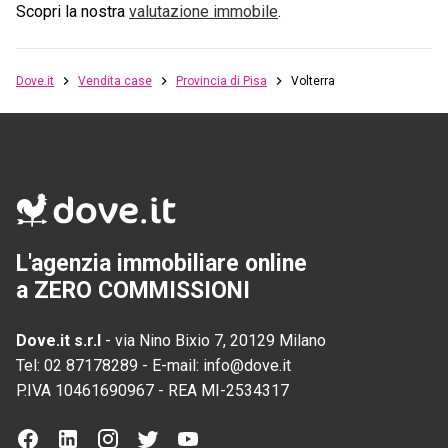
Scopri la nostra
valutazione immobile
.
Dove.it
Vendita case
Provincia di Pisa
Volterra
L'agenzia immobiliare online
a ZERO COMMISSIONI
Dove.it s.r.l
-
via Nino Bixio 7, 20129 Milano
Tel:
02 87178289
-
E-mail:
info@dove.it
P.IVA
10461690967
-
REA
MI-2534317