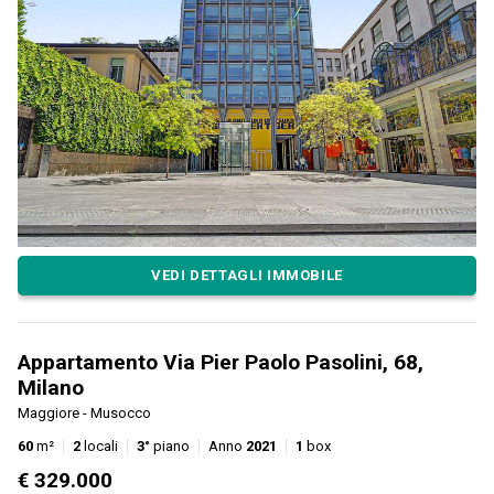
VEDI DETTAGLI IMMOBILE
Appartamento Via Pier Paolo Pasolini, 68,
Milano
Maggiore - Musocco
60
m²
2
locali
3°
piano
Anno
2021
1
box
€ 329.000