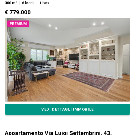
300
m²
6
locali
1
box
€ 779.000
PREMIUM
VEDI DETTAGLI IMMOBILE
Appartamento Via Luigi Settembrini, 43,