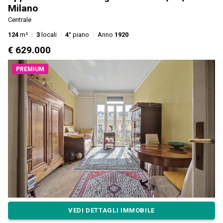
Milano
Centrale
124
m²
3
locali
4°
piano
Anno
1920
€ 629.000
PREMIUM
VEDI DETTAGLI IMMOBILE