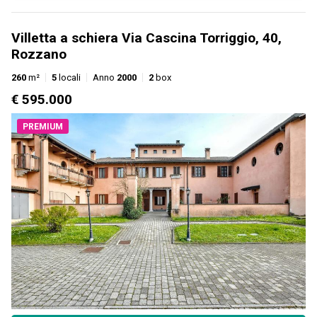
Villetta a schiera Via Cascina Torriggio, 40,
Rozzano
260
m²
5
locali
Anno
2000
2
box
€ 595.000
PREMIUM