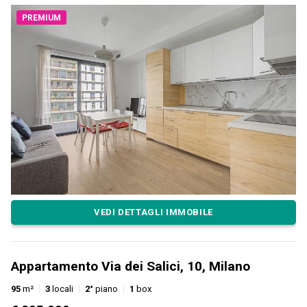
PREMIUM
VEDI DETTAGLI IMMOBILE
Appartamento Via dei Salici, 10, Milano
95
m²
3
locali
2°
piano
1
box