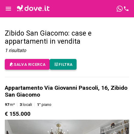
Zibido San Giacomo: case e
appartamenti in vendita
1
risultato
SALVA RICERCA
FILTRA
Appartamento Via Giovanni Pascoli, 16, Zibido
San Giacomo
97
m²
3
locali
1°
piano
€ 155.000