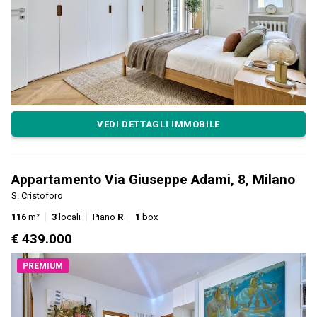
VEDI DETTAGLI IMMOBILE
Appartamento Via Giuseppe Adami, 8, Milano
S. Cristoforo
116
m²
3
locali
Piano
R
1
box
€ 439.000
PREMIUM