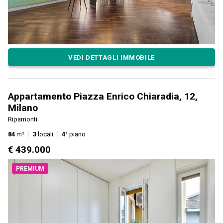
VEDI DETTAGLI IMMOBILE
Appartamento Piazza Enrico Chiaradia, 12,
Milano
Ripamonti
84
m²
3
locali
4°
piano
€ 439.000
PREMIUM