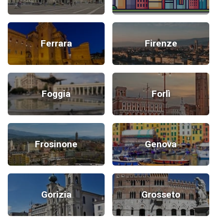
Ferrara
Firenze
Foggia
Forlì
Frosinone
Genova
Gorizia
Grosseto