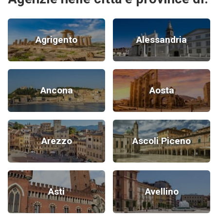
Agrigento
Alessandria
Ancona
Aosta
Arezzo
Ascoli Piceno
Asti
Avellino