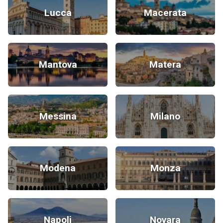
Lucca
Macerata
Mantova
Matera
Messina
Milano
Modena
Monza
Napoli
Novara