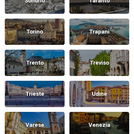
Sondrio
Taranto
Torino
Trapani
Trento
Treviso
Trieste
Udine
Varese
Venezia