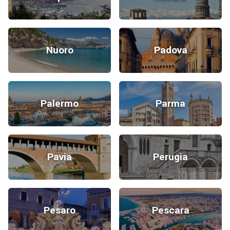
Nuoro
Padova
Palermo
Parma
Pavia
Perugia
Pesaro
Pescara