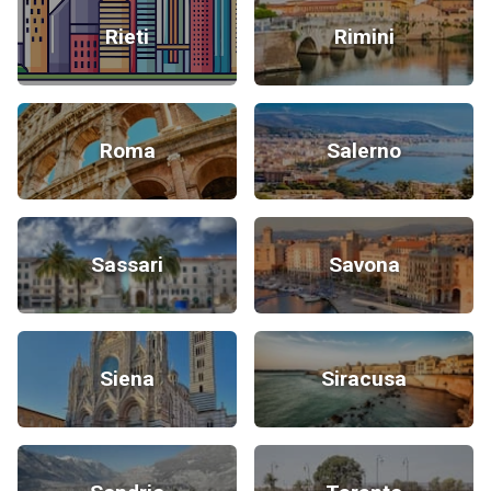
Rieti
Rimini
Roma
Salerno
Sassari
Savona
Siena
Siracusa