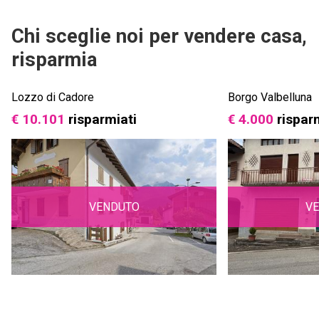
Chi sceglie noi per vendere casa,
risparmia
Lozzo di Cadore
Borgo Valbelluna
€ 10.101
risparmiati
€ 4.000
rispar
VENDUTO
V