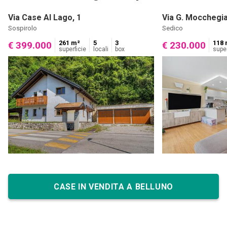
Via Case Al Lago, 1
Via G. Mocchegia
Sospirolo
Sedico
261 m²
5
3
118 
€ 399.000
€ 230.000
superficie
locali
box
super
CASE IN VENDITA A BELLUNO