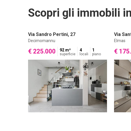
Scopri gli immobili in
Via Sandro Pertini, 27
Via San
Decimomannu
Elmas
€ 225.000
92 m²
4
1
€ 175
superficie
locali
piano