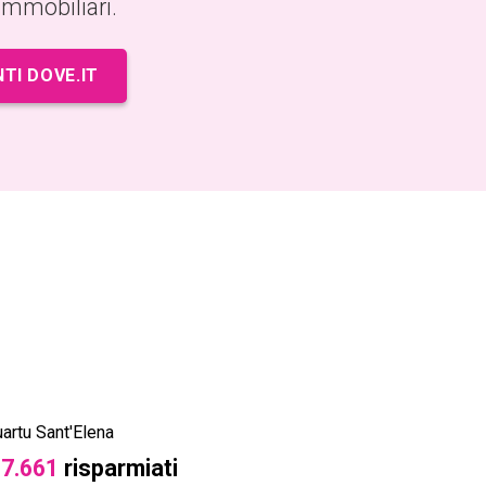
 immobiliari.
NTI DOVE.IT
artu Sant'Elena
Cagliari
 7.661
risparmiati
€ 4.880