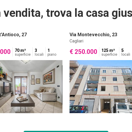
 vendita, trova la casa gius
t'Antioco, 27
Via Montevecchio, 23
Cagliari
.000
70 m²
3
1
€ 250.000
125 m²
5
superficie
locali
piano
superficie
locali