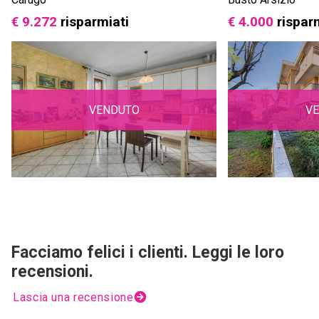
€ 9.272
risparmiati
€ 4.000
rispar
VENDUTO
V
Facciamo felici i clienti. Leggi le loro
recensioni.
Lascia una recensione