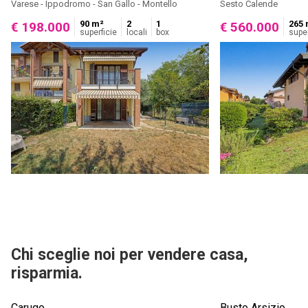
Varese - Ippodromo - San Gallo - Montello
Sesto Calende
90 m²
2
1
265 
€ 198.000
€ 560.000
superficie
locali
box
super
Chi sceglie noi per vendere casa,
risparmia.
Carugo
Busto Arsizio