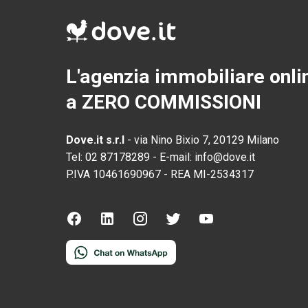
L'agenzia immobiliare onli
a ZERO COMMISSIONI
Dove.it s.r.l
-
via Nino Bixio 7, 20129 Milano
Tel:
02 87178289
-
E-mail:
info@dove.it
P.IVA
10461690967
-
REA
MI-2534317