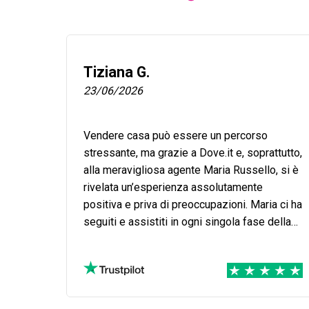
Tiziana G.
23/06/2026
Vendere casa può essere un percorso
stressante, ma grazie a Dove.it e, soprattutto,
alla meravigliosa agente Maria Russello, si è
rivelata un’esperienza assolutamente
positiva e priva di preoccupazioni. Maria ci ha
seguiti e assistiti in ogni singola fase della
vendita: dalla primissima gestione delle
visite all'immobile, fino al momento del rogito
definitivo presso lo studio del notaio. Ha
dimostrato una professionalità impeccabile e
un impegno raro, uniti a una forte componente