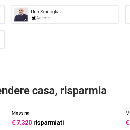
Ugo Smeriglia
Agente
endere casa, risparmia
Messina
M
€ 7.320
risparmiati
€