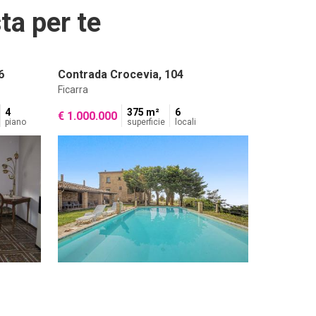
ta per te
6
Contrada Crocevia, 104
Ficarra
4
375 m²
6
€ 1.000.000
piano
superficie
locali