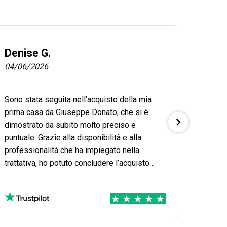
Denise G.
Luigi
04/06/2026
04/06
Sono stata seguita nell’acquisto della mia
Ho avut
prima casa da Giuseppe Donato, che si è
Signor
dimostrato da subito molto preciso e
dell'ag
puntuale. Grazie alla disponibilità e alla
esperi
professionalità che ha impiegato nella
person
trattativa, ho potuto concludere l’acquisto
dispon
serenamente.
nostra 
alcun 