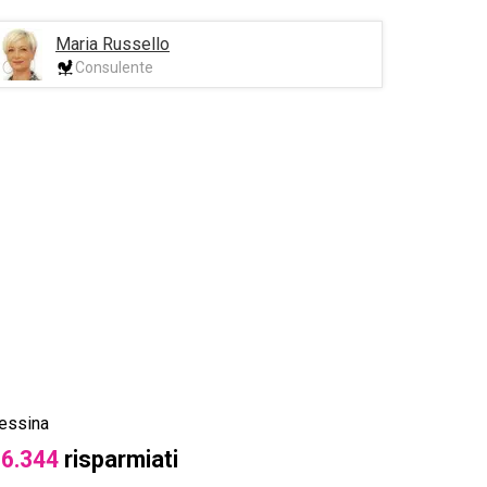
Maria Russello
Consulente
essina
Roccalum
 6.344
risparmiati
€ 4.000