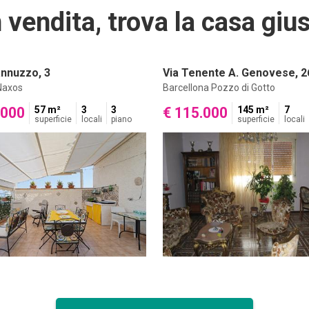
 vendita, trova la casa gius
annuzzo, 3
Via Tenente A. Genovese, 2
-Naxos
Barcellona Pozzo di Gotto
.000
57 m²
3
3
€ 115.000
145 m²
7
superficie
locali
piano
superficie
locali