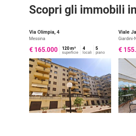
Scopri gli immobili in
Via Olimpia, 4
Viale J
Messina
Giardini
€ 165.000
120 m²
4
5
€ 155
superficie
locali
piano