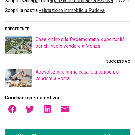
Scopri i vantaggi dell'
agenzia immobiliare a
Padova
Dove.it.
Scopri la nostra
valutazione immobile a
Padova
.
PRECEDENTE
Case vicino alla Pedemontana: opportunità
per chi vuole vendere a Monza
SUCCESSIVO
Agevolazione prima casa: più tempo per
vendere a Roma
Condividi questa notizia: