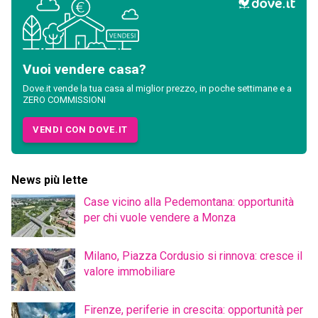
Vuoi vendere casa?
Dove.it vende la tua casa al miglior prezzo, in poche settimane e a
ZERO COMMISSIONI
VENDI CON DOVE.IT
News più lette
Case vicino alla Pedemontana: opportunità
per chi vuole vendere a Monza
Milano, Piazza Cordusio si rinnova: cresce il
valore immobiliare
Firenze, periferie in crescita: opportunità per