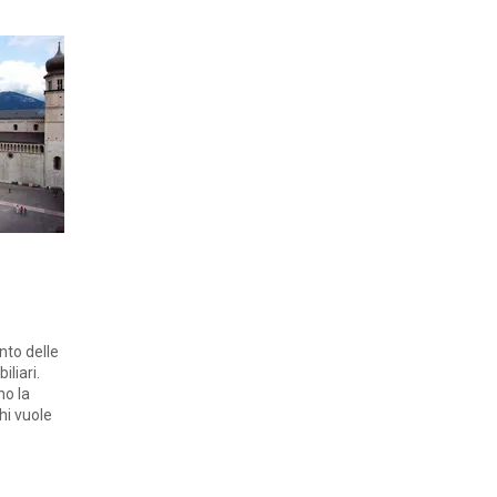
nto delle
liari.
no la
i vuole