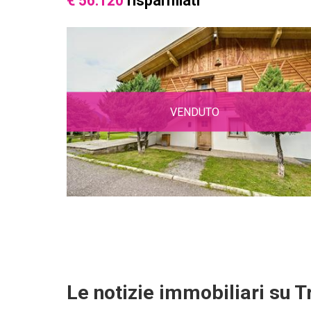
€ 56.120
risparmiati
VENDUTO
Le notizie immobiliari su T