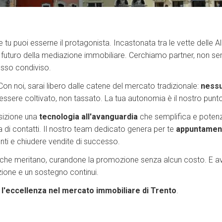
u puoi esserne il protagonista. Incastonata tra le vette delle Alpi,
 futuro della mediazione immobiliare. Cerchiamo partner, non sem
esso condiviso.
 Con noi, sarai libero dalle catene del mercato tradizionale:
nessu
essere coltivato, non tassato. La tua autonomia è il nostro punto
osizione una
tecnologia all'avanguardia
che semplifica e potenzi
ca di contatti. Il nostro team dedicato genera per te
appuntamenti
ienti e chiudere vendite di successo.
che meritano, curandone la promozione senza alcun costo. E av
zione e un sostegno continui.
e l'eccellenza nel mercato immobiliare di Trento
.