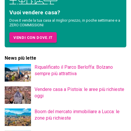
Vuoi vendere casa?
Dove.it vende la tua casa al miglior prezzo, in poche settimane e a
ZERO COMMISSIONI
VENDI CON DOVE.IT
News più lette
Riqualificato il Parco Berloffa: Bolzano
sempre più attrattiva
Vendere casa a Pistoia: le aree più richieste
oggi
Boom del mercato immobiliare a Lucca: le
zone più richieste