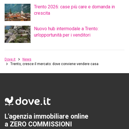
Trento 2026: case più care e domanda in
crescita
Nuovo hub intermodale a Trento:
un’opportunità per i venditori
Dove.it
News
Trento, cresce il mercato: dove conviene vendere casa
L'agenzia immobiliare online
a ZERO COMMISSIONI