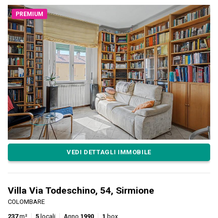
PREMIUM
VEDI DETTAGLI IMMOBILE
Villa Via Todeschino, 54, Sirmione
COLOMBARE
237
m²
5
locali
Anno
1990
1
box