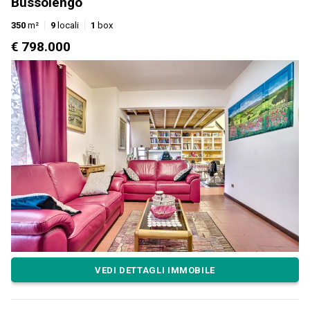
Bussolengo
350
m²
9
locali
1
box
€ 798.000
VEDI DETTAGLI IMMOBILE