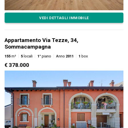
VEDI DETTAGLI IMMOBILE
Appartamento Via Tezze, 34,
Sommacampagna
155
m²
5
locali
1°
piano
Anno
2011
1
box
€ 378.000