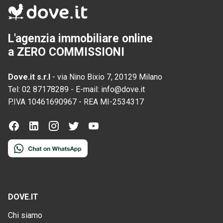
L'agenzia immobiliare online
a ZERO COMMISSIONI
Dove.it s.r.l
-
via Nino Bixio 7, 20129 Milano
Tel:
02 87178289
-
E-mail:
info@dove.it
P.IVA
10461690967
-
REA
MI-2534317
DOVE.IT
Chi siamo