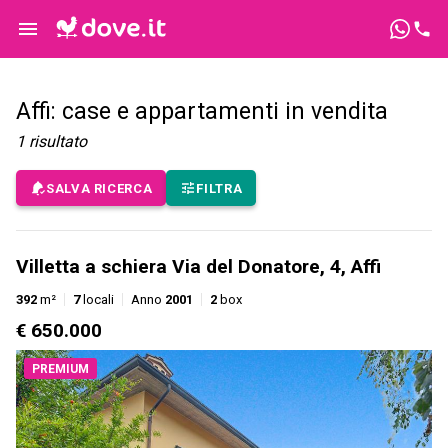
Affi: case e appartamenti in vendita
1
risultato
SALVA RICERCA
FILTRA
Villetta a schiera Via del Donatore, 4, Affi
392
m²
7
locali
Anno
2001
2
box
€ 650.000
PREMIUM