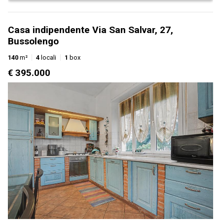
Casa indipendente Via San Salvar, 27,
Bussolengo
140
m²
4
locali
1
box
€ 395.000