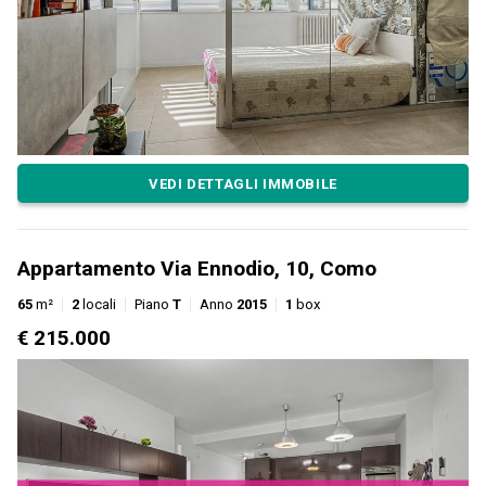
VEDI DETTAGLI IMMOBILE
Appartamento Via Ennodio, 10, Como
65
m²
2
locali
Piano
T
Anno
2015
1
box
€ 215.000