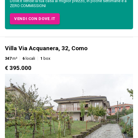
Dove.it vende la tua casa al miglior prezzo, in poche settimane e a
ZERO COMMISSIONI
VENDI CON DOVE.IT
Villa Via Acquanera, 32, Como
347
m²
6
locali
1
box
€ 395.000