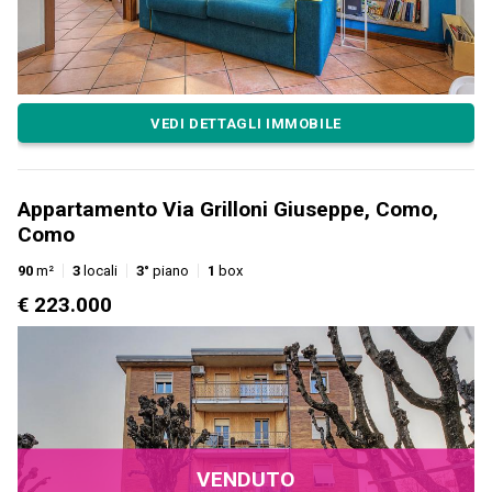
VEDI DETTAGLI IMMOBILE
Appartamento Via Grilloni Giuseppe, Como,
Como
90
m²
3
locali
3°
piano
1
box
€ 223.000
VENDUTO