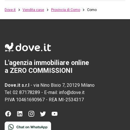
Dove.it
Vendita case
Provincia di Como
Como
L'agenzia immobiliare online
a ZERO COMMISSIONI
Dove.it s.r.l
-
via Nino Bixio 7, 20129 Milano
Tel:
02 87178289
-
E-mail:
info@dove.it
P.IVA
10461690967
-
REA
MI-2534317