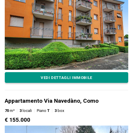
VEDI DETTAGLI IMMOBILE
Appartamento Via Navedàno, Como
70
m²
3
locali
Piano
T
3
box
€ 155.000