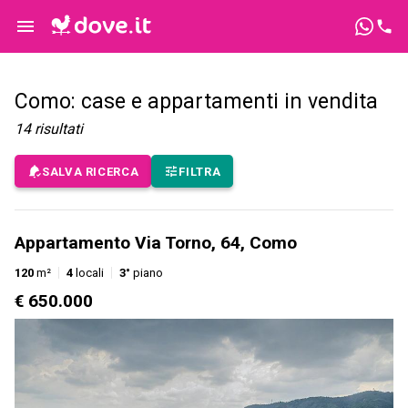
Como: case e appartamenti in vendita
14
risultati
SALVA RICERCA
FILTRA
Appartamento Via Torno, 64, Como
120
m²
4
locali
3°
piano
€ 650.000