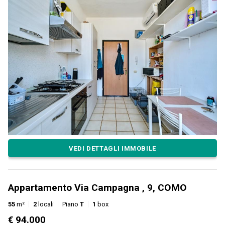
VEDI DETTAGLI IMMOBILE
Appartamento Via Campagna , 9, COMO
55
m²
2
locali
Piano
T
1
box
€ 94.000