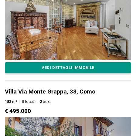
VEDI DETTAGLI IMMOBILE
Villa Via Monte Grappa, 38, Como
183
m²
5
locali
2
box
€ 495.000