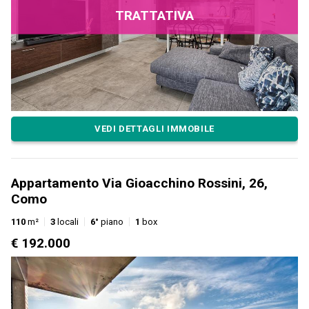
TRATTATIVA
VEDI DETTAGLI IMMOBILE
Appartamento Via Gioacchino Rossini, 26,
Como
110
m²
3
locali
6°
piano
1
box
€ 192.000