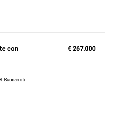
ate con
€ 267.000
M. Buonarroti