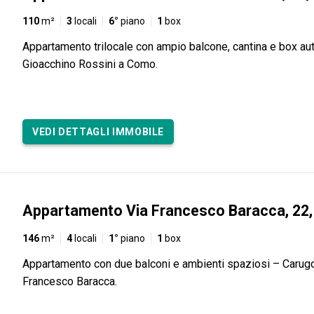
110
m²
3
locali
6°
piano
1
box
Appartamento trilocale con ampio balcone, cantina e box aut
Gioacchino Rossini a Como.
VEDI DETTAGLI IMMOBILE
Appartamento Via Francesco Baracca, 22,
146
m²
4
locali
1°
piano
1
box
Appartamento con due balconi e ambienti spaziosi – Carugo
Francesco Baracca.