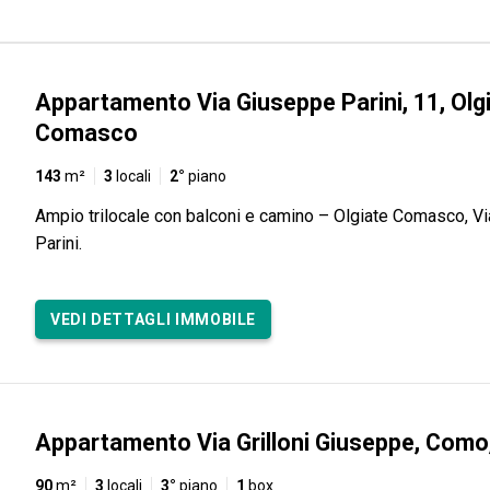
Appartamento Via Giuseppe Parini, 11, Olg
Comasco
143
m²
3
locali
2°
piano
Ampio trilocale con balconi e camino – Olgiate Comasco, V
Parini.
VEDI DETTAGLI IMMOBILE
Appartamento Via Grilloni Giuseppe, Com
90
m²
3
locali
3°
piano
1
box