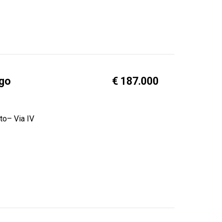
ago
€ 187.000
to– Via IV