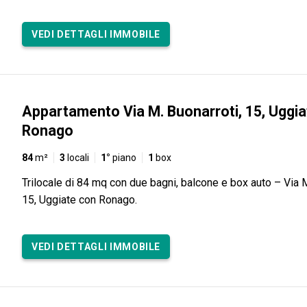
VEDI DETTAGLI IMMOBILE
Appartamento Via M. Buonarroti, 15, Uggi
Ronago
84
m²
3
locali
1°
piano
1
box
Trilocale di 84 mq con due bagni, balcone e box auto – Via 
15, Uggiate con Ronago.
VEDI DETTAGLI IMMOBILE