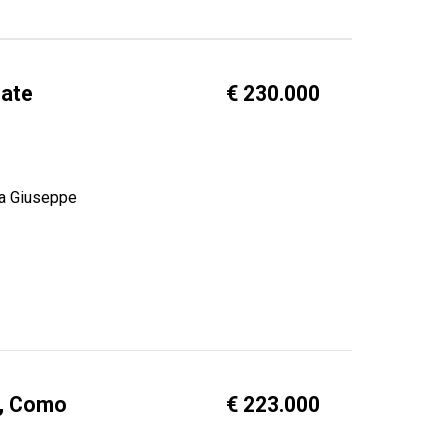
iate
€ 230.000
ia Giuseppe
o, Como
€ 223.000