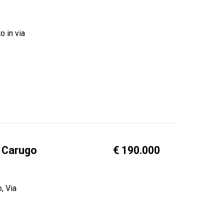
o in via
 Carugo
€ 190.000
, Via