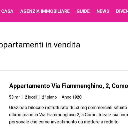
 CASA
AGENZIA IMMOBILIARE
GUIDE
NEWS
DIVE
ppartamenti in vendita
Appartamento Via Fiammenghino, 2, Com
53
m²
2
locali
2°
piano
Anno
1920
Grazioso bilocale ristrutturato di 53 mq commerciali situat
ultimo piano in Via Fiammenghino 2, a Como. Ideale sia com
personale che come investimento da mettere a reddito.