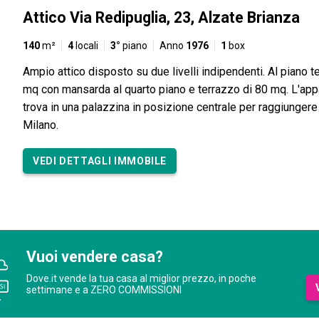
Attico Via Redipuglia, 23, Alzate Brianza
140
m²
4
locali
3°
piano
Anno
1976
1
box
Ampio attico disposto su due livelli indipendenti. Al piano t
mq con mansarda al quarto piano e terrazzo di 80 mq. L'app
trova in una palazzina in posizione centrale per raggiunger
Milano.
VEDI DETTAGLI IMMOBILE
Vuoi vendere casa?
Dove.it vende la tua casa al miglior prezzo, in poche
settimane e a ZERO COMMISSIONI