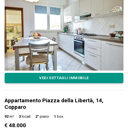
VEDI DETTAGLI IMMOBILE
Appartamento Piazza della Libertà, 14,
Copparo
92
m²
3
locali
2°
piano
1
box
€ 48.000