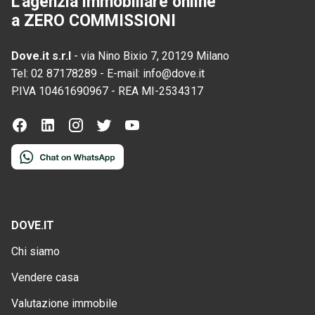
L'agenzia immobiliare online
a ZERO COMMISSIONI
Dove.it s.r.l
-
via Nino Bixio 7, 20129 Milano
Tel:
02 87178289
-
E-mail:
info@dove.it
P.IVA
10461690967
-
REA
MI-2534317
DOVE.IT
Chi siamo
Vendere casa
Valutazione immobile