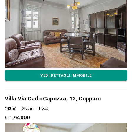
VEDI DETTAGLI IMMOBILE
Villa Via Carlo Capozza, 12, Copparo
143
m²
5
locali
1
box
€ 173.000