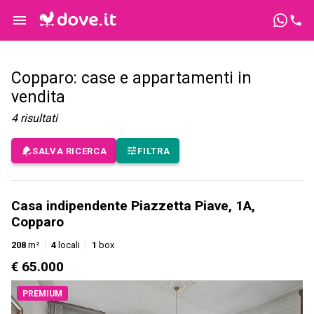
Copparo: case e appartamenti in
vendita
4
risultati
SALVA RICERCA
FILTRA
Casa indipendente Piazzetta Piave, 1A,
Copparo
208
m²
4
locali
1
box
€ 65.000
PREMIUM