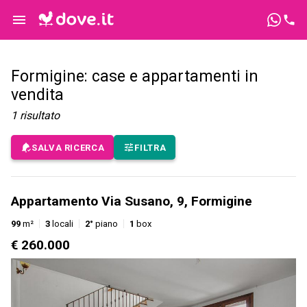
Formigine: case e appartamenti in
vendita
1
risultato
SALVA RICERCA
FILTRA
Appartamento Via Susano, 9, Formigine
99
m²
3
locali
2°
piano
1
box
€ 260.000