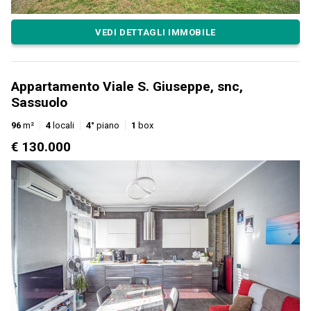
VEDI DETTAGLI IMMOBILE
Appartamento Viale S. Giuseppe, snc,
Sassuolo
96
m²
4
locali
4°
piano
1
box
€ 130.000