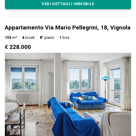
VEDI DETTAGLI IMMOBILE
Appartamento Via Mario Pellegrini, 18, Vignola
153
m²
4
locali
8°
piano
1
box
€ 228.000