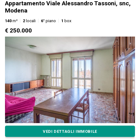
Appartamento Viale Alessandro Tassoni, snc,
Modena
140
m²
2
locali
6°
piano
1
box
€ 250.000
VEDI DETTAGLI IMMOBILE