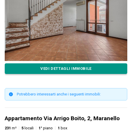
VEDI DETTAGLI IMMOBILE
Potrebbero interessarti anche i seguenti immobili:
Appartamento Via Arrigo Boito, 2, Maranello
231
m²
5
locali
1°
piano
1
box