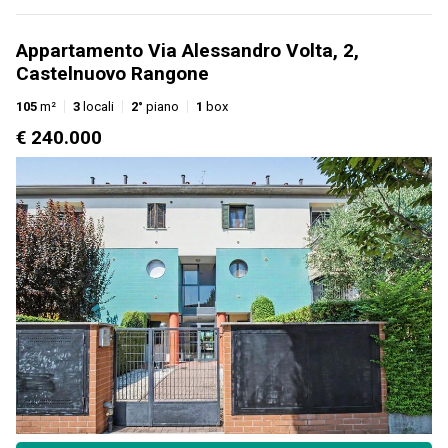
Appartamento Via Alessandro Volta, 2,
Castelnuovo Rangone
105
m²
3
locali
2°
piano
1
box
€ 240.000