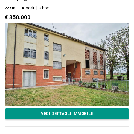
227
m²
4
locali
2
box
€ 350.000
VEDI DETTAGLI IMMOBILE