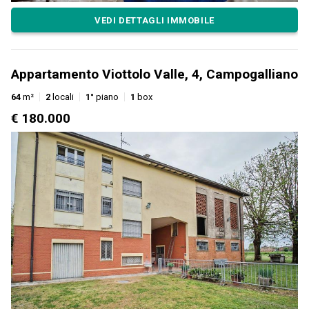
VEDI DETTAGLI IMMOBILE
Appartamento Viottolo Valle, 4, Campogalliano
64
m²
2
locali
1°
piano
1
box
€ 180.000