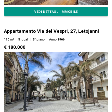
VEDI DETTAGLI IMMOBILE
Appartamento Via dei Vespri, 27, Letojanni
110
m²
5
locali
3°
piano
Anno
1966
€ 180.000