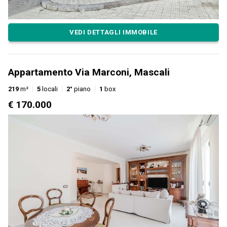
VEDI DETTAGLI IMMOBILE
Appartamento Via Marconi, Mascali
219
m²
5
locali
2°
piano
1
box
€ 170.000