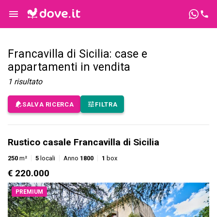
Francavilla di Sicilia: case e
appartamenti in vendita
1
risultato
SALVA RICERCA
FILTRA
Rustico casale Francavilla di Sicilia
250
m²
5
locali
Anno
1800
1
box
€ 220.000
PREMIUM