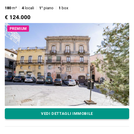
180
m²
4
locali
1°
piano
1
box
€ 124.000
PREMIUM
VEDI DETTAGLI IMMOBILE