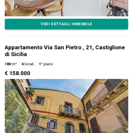
VEDI DETTAGLI IMMOBILE
Appartamento Via San Pietro , 21, Castiglione
di Sicilia
180
m²
6
locali
1°
piano
€ 158.000