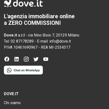
L'agenzia immobiliare online
a ZERO COMMISSIONI
Dove.it s.r.l
-
via Nino Bixio 7, 20129 Milano
Tel:
02 87178289
-
E-mail:
info@dove.it
P.IVA
10461690967
-
REA
MI-2534317
DOVE.IT
Chi siamo