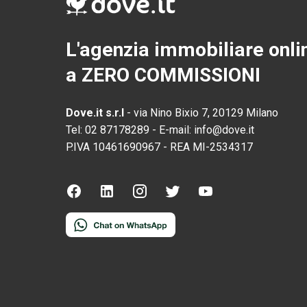
L'agenzia immobiliare onli
a ZERO COMMISSIONI
Dove.it s.r.l
-
via Nino Bixio 7, 20129 Milano
Tel:
02 87178289
-
E-mail:
info@dove.it
P.IVA
10461690967
-
REA
MI-2534317