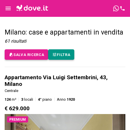
Milano: case e appartamenti in vendita
61
risultati
SALVA RICERCA
FILTRA
Appartamento Via Luigi Settembrini, 43,
Milano
Centrale
124
m²
3
locali
4°
piano
Anno
1920
€ 629.000
PREMIUM