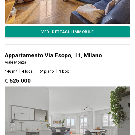
VEDI DETTAGLI IMMOBILE
Appartamento Via Esopo, 11, Milano
Viale Monza
146
m²
4
locali
6°
piano
1
box
€ 625.000