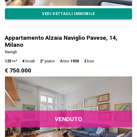
VEDI DETTAGLI IMMOBILE
Appartamento Alzaia Naviglio Pavese, 14,
Milano
Navigli
125
m²
4
locali
2°
piano
Anno
1930
2
box
€ 750.000
VENDUTO