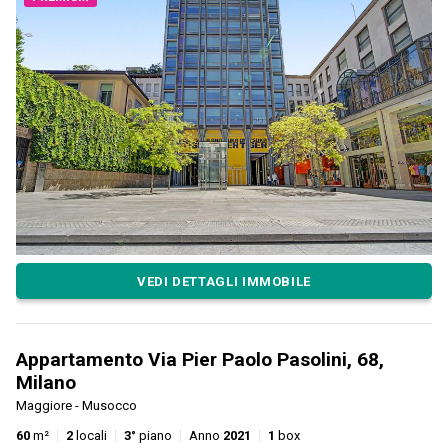
VEDI DETTAGLI IMMOBILE
Appartamento Via Pier Paolo Pasolini, 68,
Milano
Maggiore - Musocco
60
m²
2
locali
3°
piano
Anno
2021
1
box