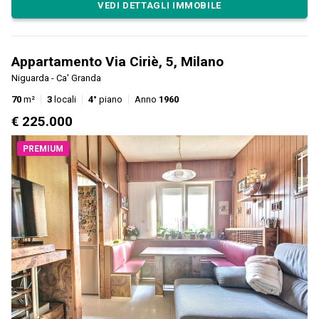
VEDI DETTAGLI IMMOBILE
Appartamento Via Ciriè, 5, Milano
Niguarda - Ca' Granda
70
m²
3
locali
4°
piano
Anno
1960
€ 225.000
PREMIUM