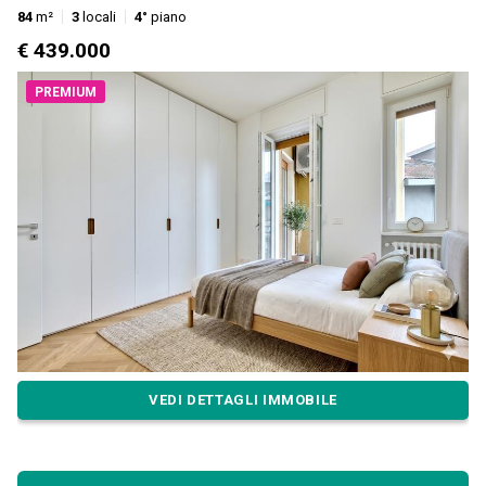
84
m²
3
locali
4°
piano
€ 439.000
PREMIUM
VEDI DETTAGLI IMMOBILE