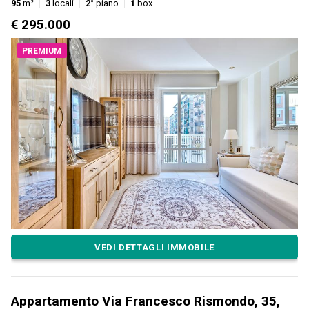
95
m²
3
locali
2°
piano
1
box
€ 295.000
PREMIUM
VEDI DETTAGLI IMMOBILE
Appartamento Via Francesco Rismondo, 35,