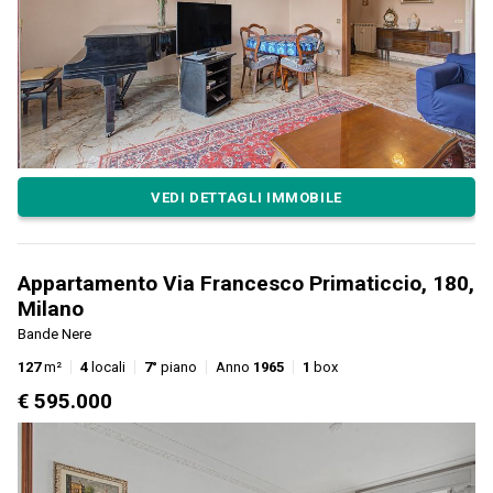
VEDI DETTAGLI IMMOBILE
Appartamento Via Francesco Primaticcio, 180,
Milano
Bande Nere
127
m²
4
locali
7°
piano
Anno
1965
1
box
€ 595.000