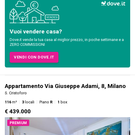
Vuoi vendere casa?
Dove.it vende la tua casa al miglior prezzo, in poche settimane e a
ZERO COMMISSIONI
VENDI CON DOVE.IT
Appartamento Via Giuseppe Adami, 8, Milano
S. Cristoforo
116
m²
3
locali
Piano
R
1
box
€ 439.000
PREMIUM