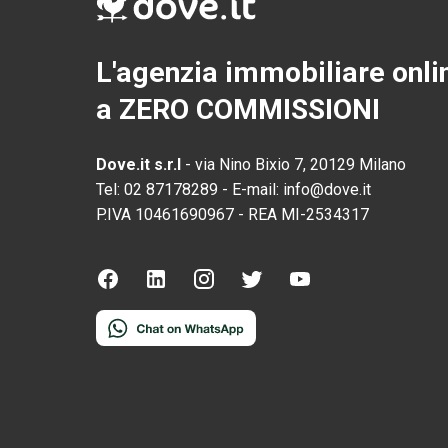
L'agenzia immobiliare onli
a ZERO COMMISSIONI
Dove.it s.r.l
-
via Nino Bixio 7, 20129 Milano
Tel:
02 87178289
-
E-mail:
info@dove.it
P.IVA
10461690967
-
REA
MI-2534317