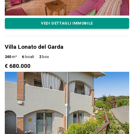
VEDI DETTAGLI IMMOBILE
Villa Lonato del Garda
240
m²
6
locali
2
box
€ 680.000