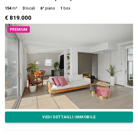
154
m²
3
locali
6°
piano
1
box
€ 819.000
PREMIUM
VEDI DETTAGLI IMMOBILE