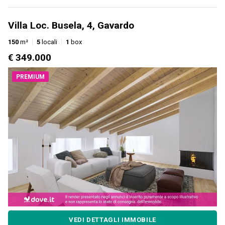
Villa Loc. Busela, 4, Gavardo
150
m²
5
locali
1
box
€ 349.000
PREMIUM
VEDI DETTAGLI IMMOBILE