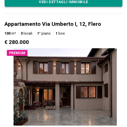
VEDI DETTAGLI IMMOBILE
Appartamento Via Umberto I, 12, Flero
100
m²
3
locali
1°
piano
1
box
€ 280.000
PREMIUM