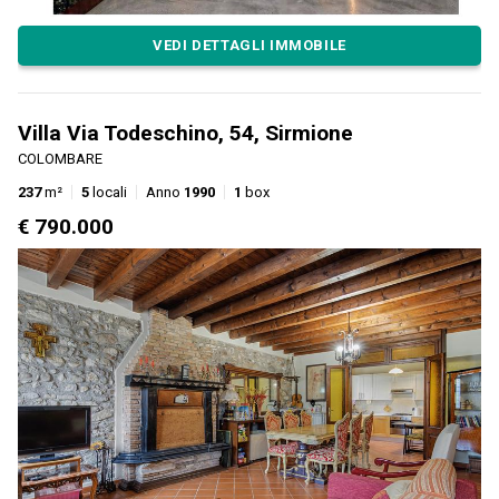
VEDI DETTAGLI IMMOBILE
Villa Via Todeschino, 54, Sirmione
COLOMBARE
237
m²
5
locali
Anno
1990
1
box
€ 790.000