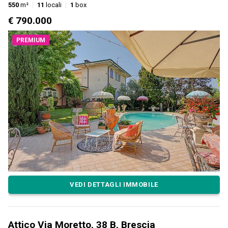
550
m²
11
locali
1
box
€ 790.000
PREMIUM
VEDI DETTAGLI IMMOBILE
Attico Via Moretto, 38 B, Brescia