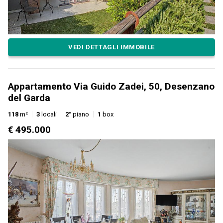
VEDI DETTAGLI IMMOBILE
Appartamento Via Guido Zadei, 50, Desenzano
del Garda
118
m²
3
locali
2°
piano
1
box
€ 495.000