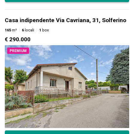
Casa indipendente Via Cavriana, 31, Solferino
165
m²
6
locali
1
box
€ 290.000
PREMIUM