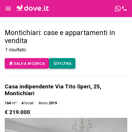
Montichiari: case e appartamenti in
vendita
1
risultato
SALVA RICERCA
FILTRA
Casa indipendente Via Tito Speri, 25,
Montichiari
164
m²
4
locali
Anno
2019
€ 219.000