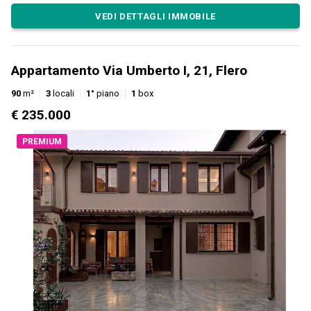
VEDI DETTAGLI IMMOBILE
Appartamento Via Umberto I, 21, Flero
90
m²
3
locali
1°
piano
1
box
€ 235.000
PREMIUM