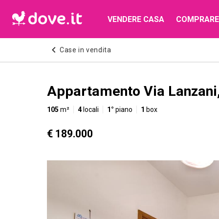
VENDERE CASA
COMPRARE
Case in vendita
Appartamento Via Lanzani,
105
m²
4
locali
1°
piano
1
box
€ 189.000