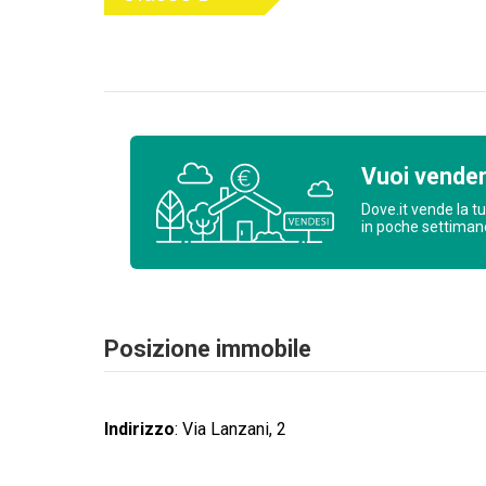
Vuoi vende
Dove.it vende la t
in poche settima
Posizione immobile
Indirizzo
:
Via Lanzani, 2