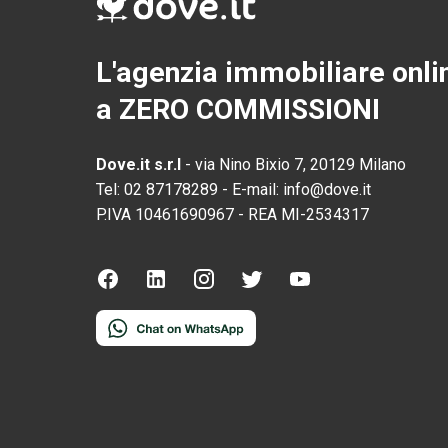
L'agenzia immobiliare onli
a ZERO COMMISSIONI
Dove.it s.r.l
-
via Nino Bixio 7, 20129 Milano
Tel:
02 87178289
-
E-mail:
info@dove.it
P.IVA
10461690967
-
REA
MI-2534317