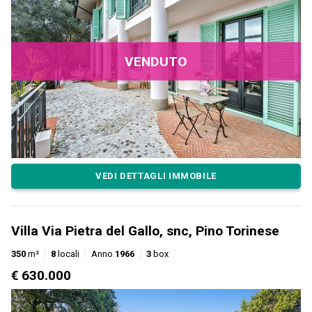
VENDUTO
VEDI DETTAGLI IMMOBILE
Villa Via Pietra del Gallo, snc, Pino Torinese
350
m²
8
locali
Anno
1966
3
box
€ 630.000