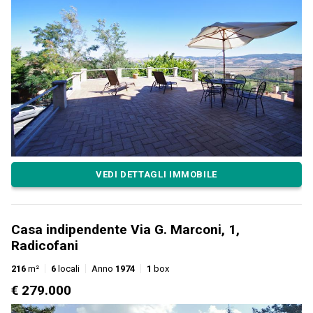
VEDI DETTAGLI IMMOBILE
Casa indipendente Via G. Marconi, 1,
Radicofani
216
m²
6
locali
Anno
1974
1
box
€ 279.000