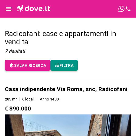
Radicofani: case e appartamenti in
vendita
7
risultati
SALVA RICERCA
FILTRA
Casa indipendente Via Roma, snc, Radicofani
205
m²
6
locali
Anno
1400
€ 390.000