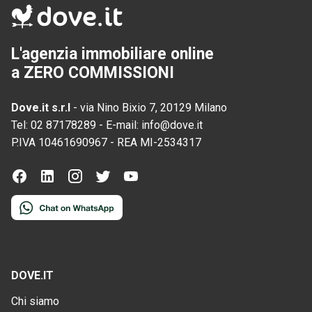
L'agenzia immobiliare online
a ZERO COMMISSIONI
Dove.it s.r.l
-
via Nino Bixio 7, 20129 Milano
Tel:
02 87178289
-
E-mail:
info@dove.it
P.IVA
10461690967
-
REA
MI-2534317
DOVE.IT
Chi siamo