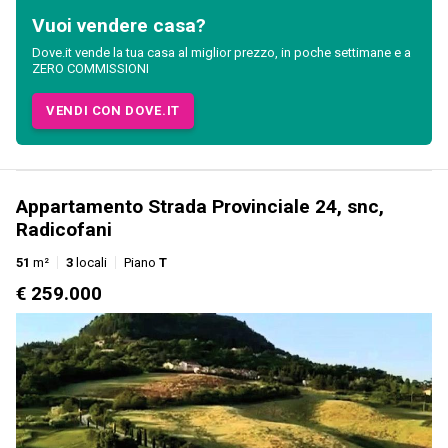
Vuoi vendere casa?
Dove.it vende la tua casa al miglior prezzo, in poche settimane e a
ZERO COMMISSIONI
VENDI CON DOVE.IT
Appartamento Strada Provinciale 24, snc,
Radicofani
51
m²
3
locali
Piano
T
€ 259.000