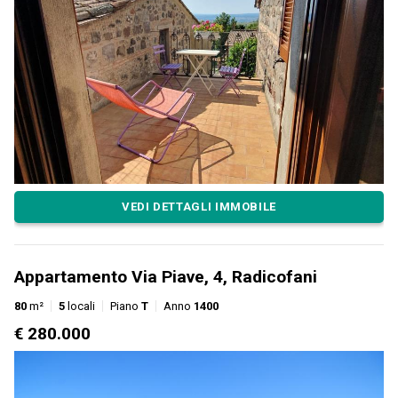
VEDI DETTAGLI IMMOBILE
Appartamento Via Piave, 4, Radicofani
80
m²
5
locali
Piano
T
Anno
1400
€ 280.000