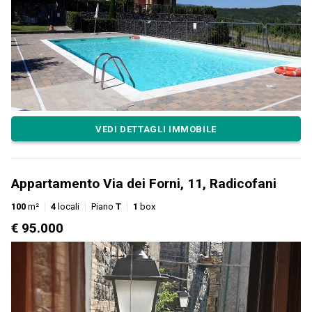
VEDI DETTAGLI IMMOBILE
Appartamento Via dei Forni, 11, Radicofani
100
m²
4
locali
Piano
T
1
box
€ 95.000