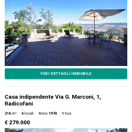
VEDI DETTAGLI IMMOBILE
Casa indipendente Via G. Marconi, 1,
Radicofani
216
m²
6
locali
Anno
1974
1
box
€ 279.000