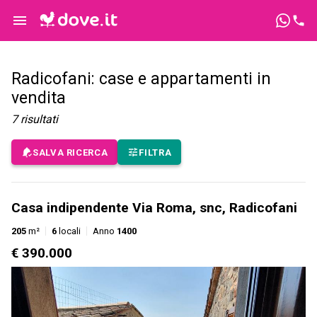
Radicofani: case e appartamenti in
vendita
7
risultati
SALVA RICERCA
FILTRA
Casa indipendente Via Roma, snc, Radicofani
205
m²
6
locali
Anno
1400
€ 390.000