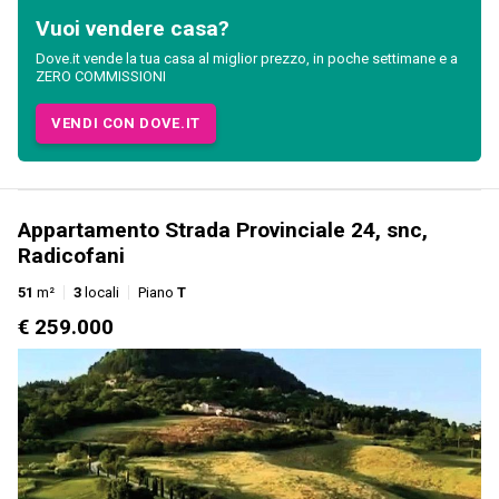
Vuoi vendere casa?
Dove.it vende la tua casa al miglior prezzo, in poche settimane e a
ZERO COMMISSIONI
VENDI CON DOVE.IT
Appartamento Strada Provinciale 24, snc,
Radicofani
51
m²
3
locali
Piano
T
€ 259.000