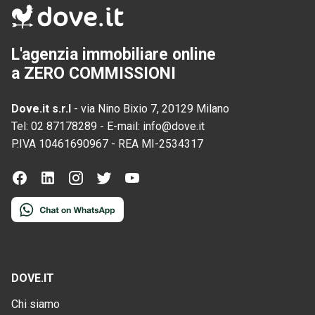
L'agenzia immobiliare online
a ZERO COMMISSIONI
Dove.it s.r.l
-
via Nino Bixio 7, 20129 Milano
Tel:
02 87178289
-
E-mail:
info@dove.it
P.IVA
10461690967
-
REA
MI-2534317
DOVE.IT
Chi siamo