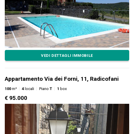
VEDI DETTAGLI IMMOBILE
Appartamento Via dei Forni, 11, Radicofani
100
m²
4
locali
Piano
T
1
box
€ 95.000