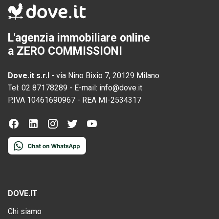
L'agenzia immobiliare online
a ZERO COMMISSIONI
Dove.it s.r.l
-
via Nino Bixio 7, 20129 Milano
Tel:
02 87178289
-
E-mail:
info@dove.it
P.IVA
10461690967
-
REA
MI-2534317
DOVE.IT
Chi siamo