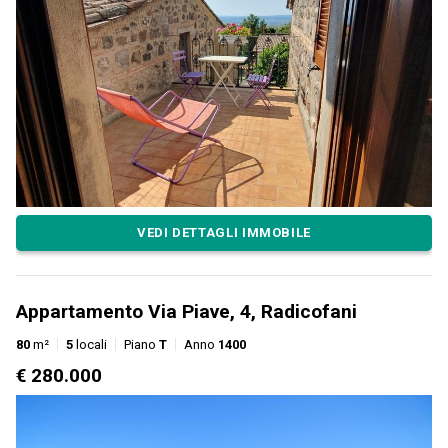
VEDI DETTAGLI IMMOBILE
Appartamento Via Piave, 4, Radicofani
80
m²
5
locali
Piano
T
Anno
1400
€ 280.000