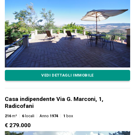
VEDI DETTAGLI IMMOBILE
Casa indipendente Via G. Marconi, 1,
Radicofani
216
m²
6
locali
Anno
1974
1
box
€ 279.000