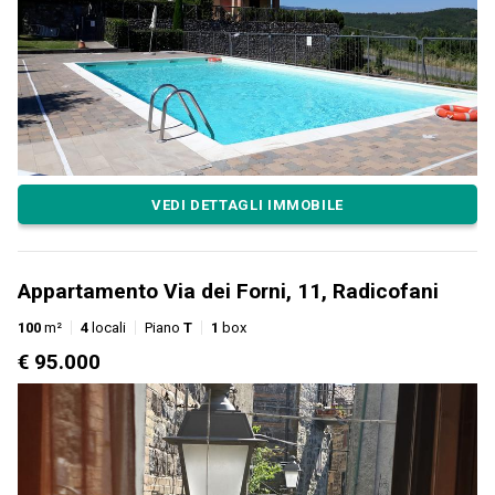
VEDI DETTAGLI IMMOBILE
Appartamento Via dei Forni, 11, Radicofani
100
m²
4
locali
Piano
T
1
box
€ 95.000