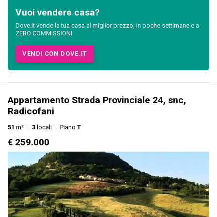
Vuoi vendere casa?
Dove.it vende la tua casa al miglior prezzo, in poche settimane e a
ZERO COMMISSIONI
VENDI CON DOVE.IT
Appartamento Strada Provinciale 24, snc,
Radicofani
51
m²
3
locali
Piano
T
€ 259.000