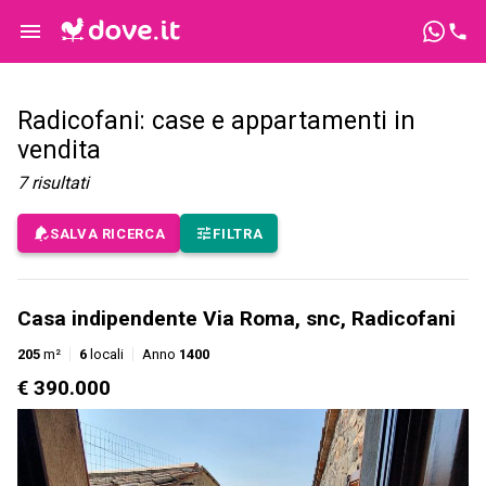
Radicofani: case e appartamenti in
vendita
7
risultati
SALVA RICERCA
FILTRA
Casa indipendente Via Roma, snc, Radicofani
205
m²
6
locali
Anno
1400
€ 390.000