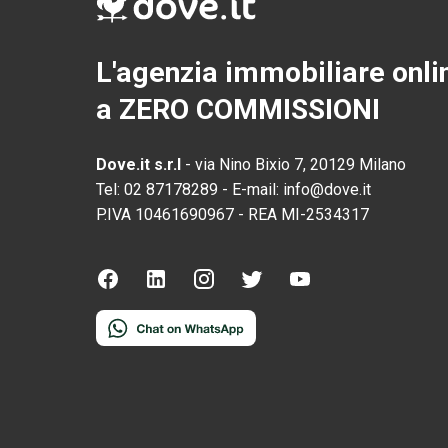
L'agenzia immobiliare onli
a ZERO COMMISSIONI
Dove.it s.r.l
-
via Nino Bixio 7, 20129 Milano
Tel:
02 87178289
-
E-mail:
info@dove.it
P.IVA
10461690967
-
REA
MI-2534317