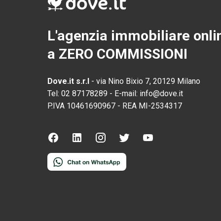
L'agenzia immobiliare onli
a ZERO COMMISSIONI
Dove.it s.r.l
-
via Nino Bixio 7, 20129 Milano
Tel:
02 87178289
-
E-mail:
info@dove.it
P.IVA
10461690967
-
REA
MI-2534317