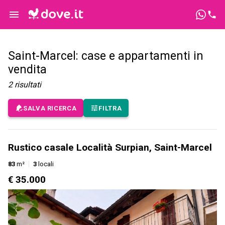
Saint-Marcel: case e appartamenti in
vendita
2
risultati
SALVA RICERCA
FILTRA
Rustico casale Località Surpian, Saint-Marcel
83
m²
3
locali
€ 35.000