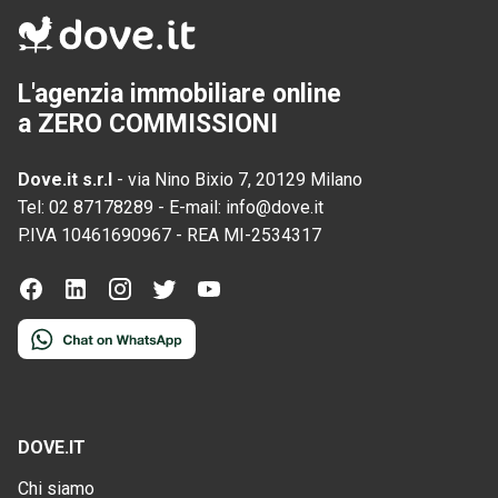
L'agenzia immobiliare online
a ZERO COMMISSIONI
Dove.it s.r.l
-
via Nino Bixio 7, 20129 Milano
Tel:
02 87178289
-
E-mail:
info@dove.it
P.IVA
10461690967
-
REA
MI-2534317
DOVE.IT
Chi siamo