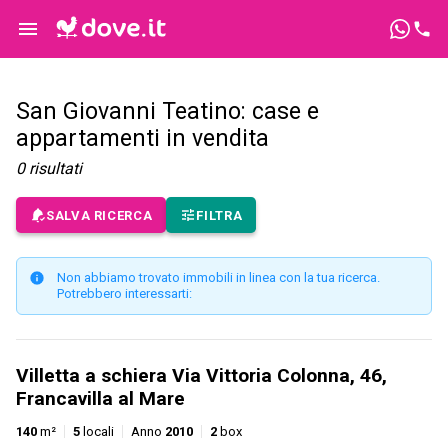
San Giovanni Teatino: case e
appartamenti in vendita
0
risultati
SALVA RICERCA
FILTRA
Non abbiamo trovato immobili in linea con la tua ricerca.
Potrebbero interessarti:
Villetta a schiera Via Vittoria Colonna, 46,
Francavilla al Mare
140
m²
5
locali
Anno
2010
2
box