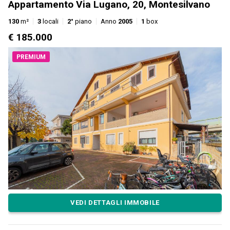
Appartamento Via Lugano, 20, Montesilvano
130
m²
3
locali
2°
piano
Anno
2005
1
box
€ 185.000
PREMIUM
VEDI DETTAGLI IMMOBILE