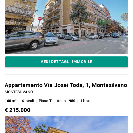
VEDI DETTAGLI IMMOBILE
Appartamento Via Josei Toda, 1, Montesilvano
MONTESILVANO
160
m²
4
locali
Piano
T
Anno
1980
1
box
€ 215.000