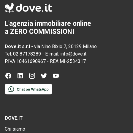
L'agenzia immobiliare online
a ZERO COMMISSIONI
Dove.it s.r.l
-
via Nino Bixio 7, 20129 Milano
Tel:
02 87178289
-
E-mail:
info@dove.it
P.IVA
10461690967
-
REA
MI-2534317
DOVE.IT
Chi siamo