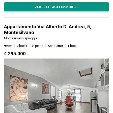
VEDI DETTAGLI IMMOBILE
Appartamento Via Alberto D' Andrea, 5,
Montesilvano
Montesilvano spiaggia
99
m²
3
locali
7°
piano
Anno
2006
1
box
€ 295.000