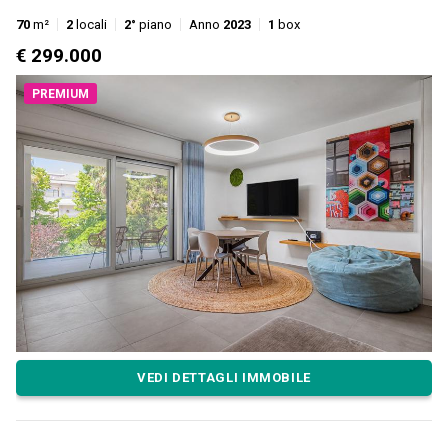
70
m²
2
locali
2°
piano
Anno
2023
1
box
€ 299.000
PREMIUM
VEDI DETTAGLI IMMOBILE