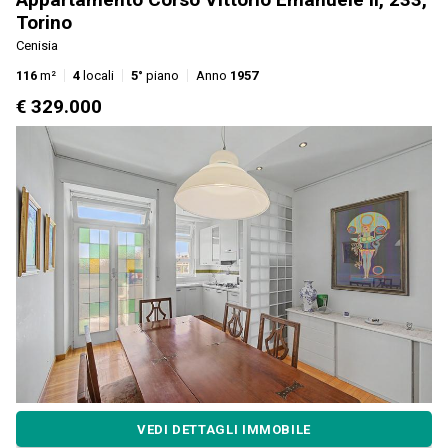
Torino
Cenisia
116
m²
4
locali
5°
piano
Anno
1957
€ 329.000
VEDI DETTAGLI IMMOBILE