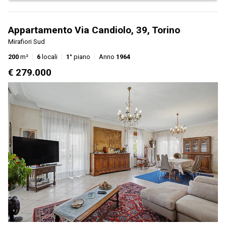
Appartamento Via Candiolo, 39, Torino
Mirafiori Sud
200
m²
6
locali
1°
piano
Anno
1964
€ 279.000