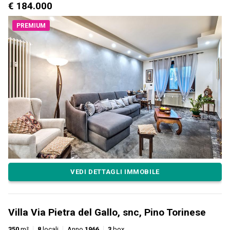
€ 184.000
PREMIUM
VEDI DETTAGLI IMMOBILE
Villa Via Pietra del Gallo, snc, Pino Torinese
350
m²
8
locali
Anno
1966
3
box