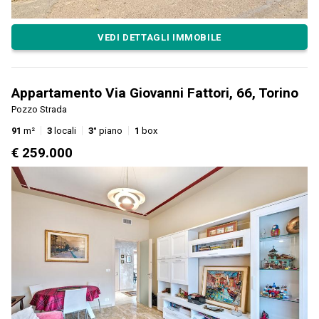
VEDI DETTAGLI IMMOBILE
Appartamento Via Giovanni Fattori, 66, Torino
Pozzo Strada
91
m²
3
locali
3°
piano
1
box
€ 259.000