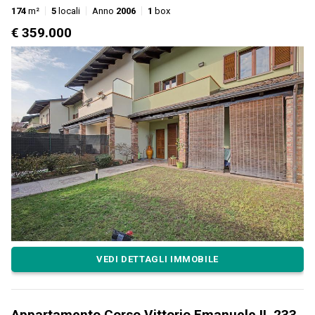
174
m²
5
locali
Anno
2006
1
box
€ 359.000
VEDI DETTAGLI IMMOBILE
Appartamento Corso Vittorio Emanuele II, 233,