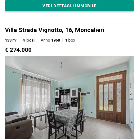
VEDI DETTAGLI IMMOBILE
Villa Strada Vignotto, 16, Moncalieri
133
m²
4
locali
Anno
1960
1
box
€ 274.000