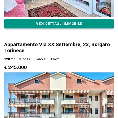
VEDI DETTAGLI IMMOBILE
Appartamento Via XX Settembre, 23, Borgaro
Torinese
120
m²
3
locali
Piano
T
1
box
€ 245.000