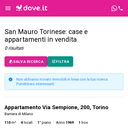
San Mauro Torinese: case e
appartamenti in vendita
0
risultati
SALVA RICERCA
FILTRA
Non abbiamo trovato immobili in linea con la tua ricerca.
Potrebbero interessarti:
Appartamento Via Sempione, 200, Torino
Barriera di Milano
110
m²
4
locali
1°
piano
Anno
1969
1
box