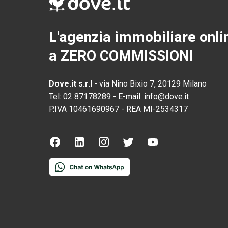
L'agenzia immobiliare onli
a ZERO COMMISSIONI
Dove.it s.r.l
-
via Nino Bixio 7, 20129 Milano
Tel:
02 87178289
-
E-mail:
info@dove.it
P.IVA
10461690967
-
REA
MI-2534317