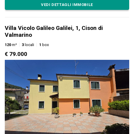
VEDI DETTAGLI IMMOBILE
Villa Vicolo Galileo Galilei, 1, Cison di
Valmarino
120
m²
3
locali
1
box
€ 79.000