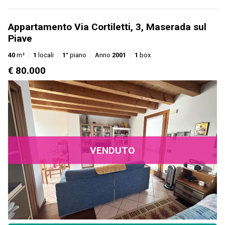
Appartamento Via Cortiletti, 3, Maserada sul
Piave
40
m²
1
locali
1°
piano
Anno
2001
1
box
€ 80.000
VENDUTO