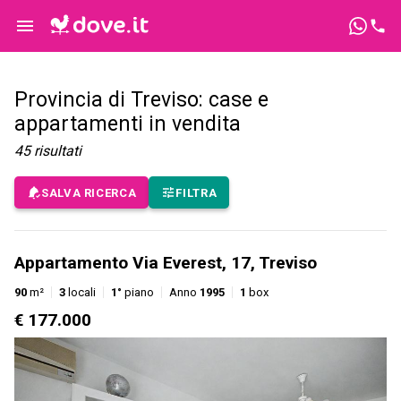
Provincia di Treviso: case e
appartamenti in vendita
45
risultati
SALVA RICERCA
FILTRA
Appartamento Via Everest, 17, Treviso
90
m²
3
locali
1°
piano
Anno
1995
1
box
€ 177.000