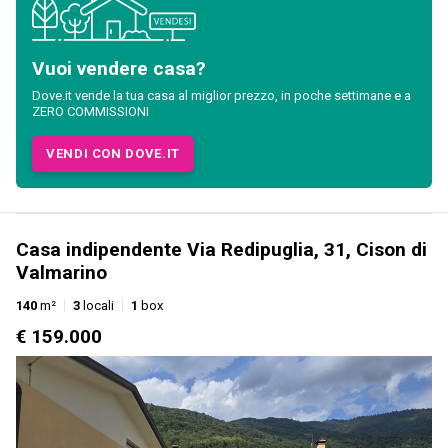
Vuoi vendere casa?
Dove.it vende la tua casa al miglior prezzo, in poche settimane e a
ZERO COMMISSIONI
VENDI CON DOVE.IT
Casa indipendente Via Redipuglia, 31, Cison di
Valmarino
140
m²
3
locali
1
box
€ 159.000