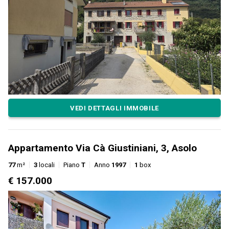
VEDI DETTAGLI IMMOBILE
Appartamento Via Cà Giustiniani, 3, Asolo
77
m²
3
locali
Piano
T
Anno
1997
1
box
€ 157.000