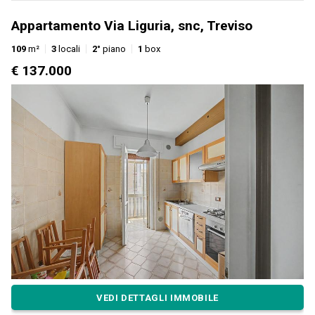
Appartamento Via Liguria, snc, Treviso
109
m²
3
locali
2°
piano
1
box
€ 137.000
VEDI DETTAGLI IMMOBILE