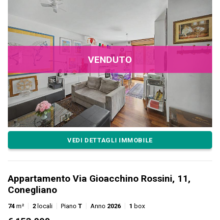
VENDUTO
VEDI DETTAGLI IMMOBILE
Appartamento Via Gioacchino Rossini, 11,
Conegliano
74
m²
2
locali
Piano
T
Anno
2026
1
box