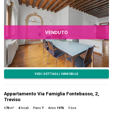
VENDUTO
VEDI DETTAGLI IMMOBILE
Appartamento Via Famiglia Fontebasso, 2,
Treviso
170
m²
4
locali
Piano
T
Anno
1976
1
box