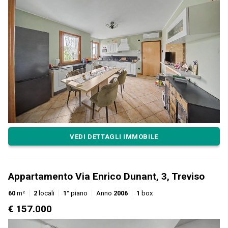
VEDI DETTAGLI IMMOBILE
Appartamento Via Enrico Dunant, 3, Treviso
60
m²
2
locali
1°
piano
Anno
2006
1
box
€ 157.000