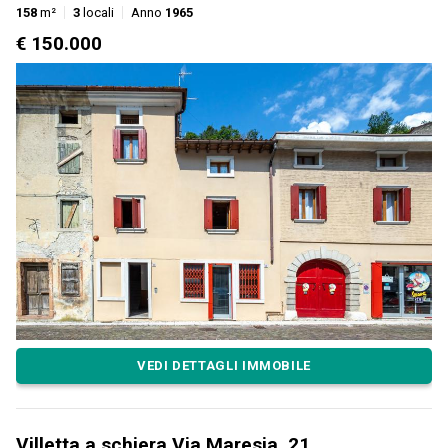
158
m²
3
locali
Anno
1965
€ 150.000
VEDI DETTAGLI IMMOBILE
Villetta a schiera Via Maresia, 21,