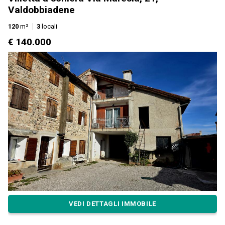
Valdobbiadene
120
m²
3
locali
€ 140.000
VEDI DETTAGLI IMMOBILE