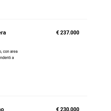
era
€ 237.000
o, con area
endenti a
no
€ 230.000