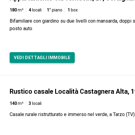
180
m²
4
locali
1°
piano
1
box
Bifamiliare con giardino su due livelli con mansarda, doppi s
posto auto
VEDI DETTAGLI IMMOBILE
Rustico casale Località Castagnera Alta, 1
140
m²
3
locali
Casale rurale ristrutturato e immerso nel verde, a Tarzo (TV)