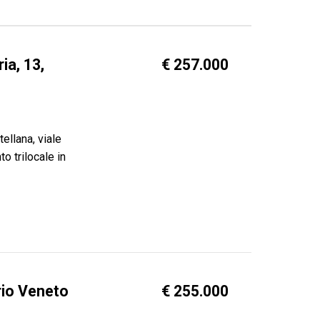
ia, 13,
€ 257.000
ellana, viale
o trilocale in
rio Veneto
€ 255.000