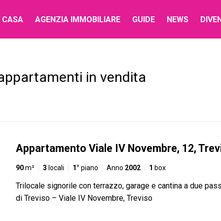
 CASA
AGENZIA IMMOBILIARE
GUIDE
NEWS
DIVE
 appartamenti in vendita
Appartamento Viale IV Novembre, 12, Trev
90
m²
3
locali
1°
piano
Anno
2002
1
box
Trilocale signorile con terrazzo, garage e cantina a due pas
di Treviso – Viale IV Novembre, Treviso