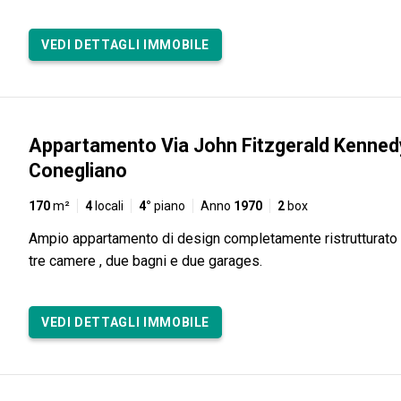
VEDI DETTAGLI IMMOBILE
Appartamento Via John Fitzgerald Kennedy
Conegliano
170
m²
4
locali
4°
piano
Anno
1970
2
box
Ampio appartamento di design completamente ristrutturato
tre camere , due bagni e due garages.
VEDI DETTAGLI IMMOBILE