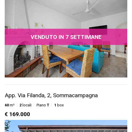
VENDUTO IN 7 SETTIMANE
App. Via Filanda, 2, Sommacampagna
60
m²
2
locali
Piano
T
1
box
€ 169.000