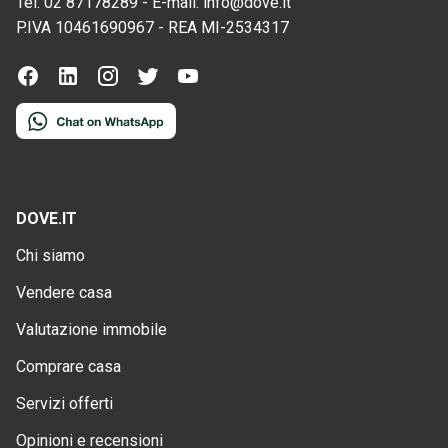
Tel:
02 87178289
-
E-mail:
info@dove.it
P.IVA
10461690967
-
REA
MI-2534317
DOVE.IT
Chi siamo
Vendere casa
Valutazione immobile
Comprare casa
Servizi offerti
Opinioni e recensioni