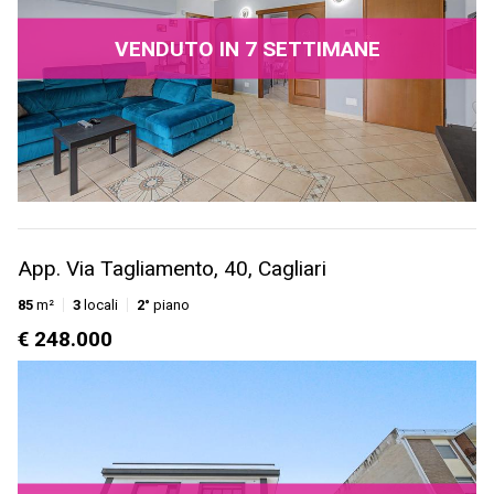
VENDUTO IN 7 SETTIMANE
App. Via Tagliamento, 40, Cagliari
85
m²
3
locali
2°
piano
€ 248.000