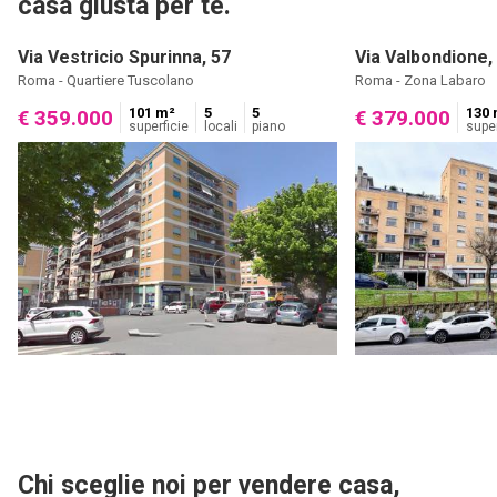
casa giusta per te.
Via Vestricio Spurinna, 57
Via Valbondione,
Roma - Quartiere Tuscolano
Roma - Zona Labaro
101 m²
5
5
130 
€ 359.000
€ 379.000
superficie
locali
piano
super
Chi sceglie noi per vendere casa,