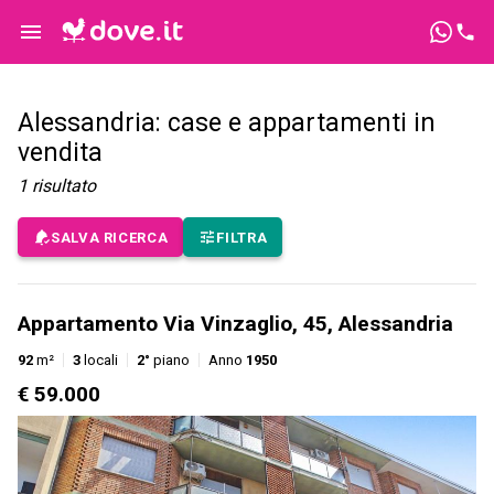
Alessandria: case e appartamenti in
vendita
1
risultato
SALVA RICERCA
FILTRA
Appartamento Via Vinzaglio, 45, Alessandria
92
m²
3
locali
2°
piano
Anno
1950
€ 59.000