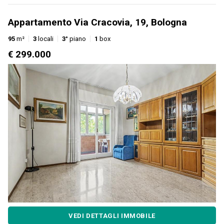
Appartamento Via Cracovia, 19, Bologna
95
m²
3
locali
3°
piano
1
box
€ 299.000
VEDI DETTAGLI IMMOBILE