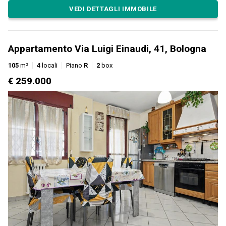
VEDI DETTAGLI IMMOBILE
Appartamento Via Luigi Einaudi, 41, Bologna
105
m²
4
locali
Piano
R
2
box
€ 259.000