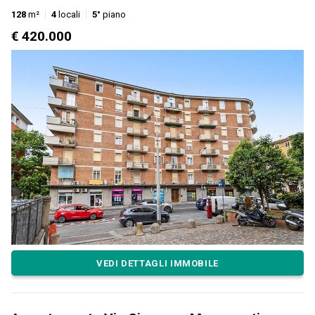
128
m²
4
locali
5°
piano
€ 420.000
VEDI DETTAGLI IMMOBILE