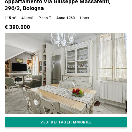
Appartamento Via Giuseppe Massarenti,
396/2, Bologna
115
m²
4
locali
Piano
T
Anno
1960
1
box
€ 390.000
VEDI DETTAGLI IMMOBILE