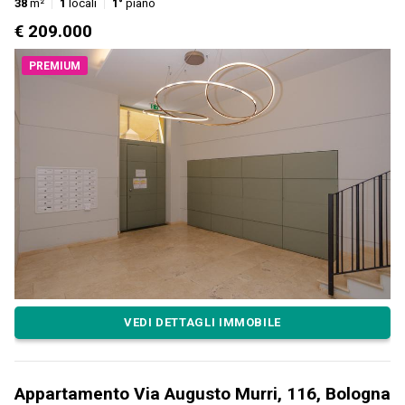
38
m²
1
locali
1°
piano
€ 209.000
PREMIUM
VEDI DETTAGLI IMMOBILE
Appartamento Via Augusto Murri, 116, Bologna