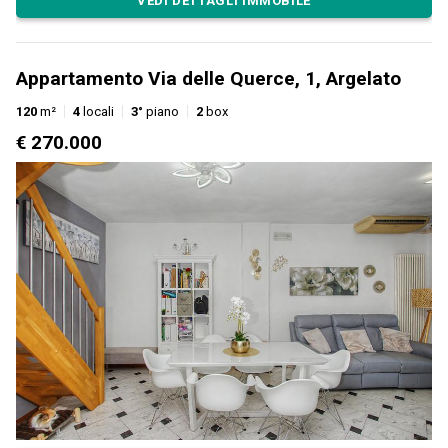
VEDI DETTAGLI IMMOBILE
Appartamento Via delle Querce, 1, Argelato
120
m²
4
locali
3°
piano
2
box
€ 270.000