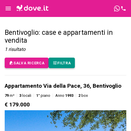
Bentivoglio: case e appartamenti in
vendita
1
risultato
SALVA RICERCA
FILTRA
Appartamento Via della Pace, 36, Bentivoglio
79
m²
3
locali
1°
piano
Anno
1993
2
box
€ 179.000