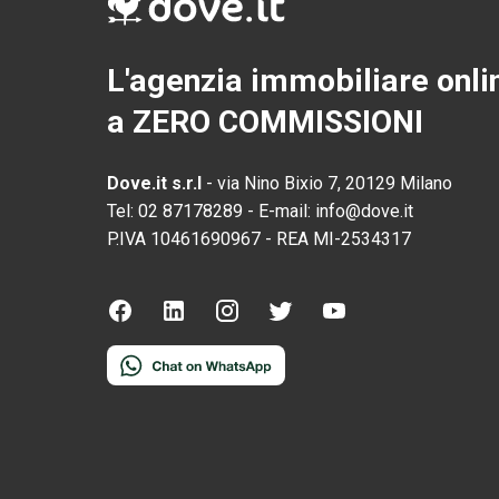
L'agenzia immobiliare onli
a ZERO COMMISSIONI
Dove.it s.r.l
-
via Nino Bixio 7, 20129 Milano
Tel:
02 87178289
-
E-mail:
info@dove.it
P.IVA
10461690967
-
REA
MI-2534317